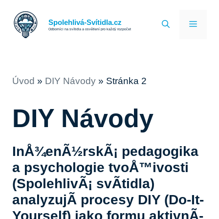
Přeskočit
na
Spolehlivá-Svítidla.cz
MEN
Odborníci na svítidla a osvětlení pro každý rozpočet
obsah
Úvod
»
DIY Návody
»
Stránka 2
DIY Návody
InÅ¾enÃ½rskÃ¡ pedagogika
a psychologie tvoÅ™ivosti
(SpolehlivÃ¡ svÃ­tidla)
analyzujÃ­ procesy DIY (Do-It-
Yourself) jako formu aktivnÃ­