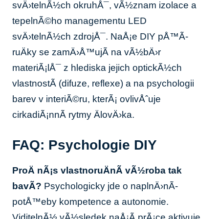
svÄ›telnÃ½ch okruhÅ¯, vÃ½znam izolace a
tepelnÃ©ho managementu LED
svÄ›telnÃ½ch zdrojÅ¯. NaÅ¡e DIY pÅ™Ã­
ruÄky se zamÄ›Å™ujÃ­ na vÃ½bÄ›r
materiÃ¡lÅ¯ z hlediska jejich optickÃ½ch
vlastnostÃ­ (difuze, reflexe) a na psychologii
barev v interiÃ©ru, kterÃ¡ ovlivÅˆuje
cirkadiÃ¡nnÃ­ rytmy ÄlovÄ›ka.
FAQ: Psychologie DIY
ProÄ nÃ¡s vlastnoruÄnÃ­ vÃ½roba tak
bavÃ­?
Psychologicky jde o naplnÄ›nÃ­
potÅ™eby kompetence a autonomie.
ViditelnÃ½ vÃ½sledek naÅ¡Ã­ prÃ¡ce aktivuje