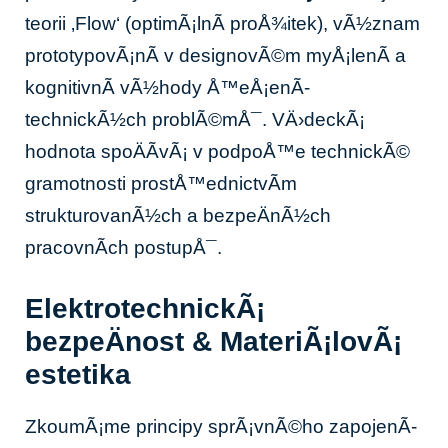
teorii ‚Flow‘ (optimÃ¡lnÃ­ proÅ¾itek), vÃ½znam
prototypovÃ¡nÃ­ v designovÃ©m myÅ¡lenÃ­ a
kognitivnÃ­ vÃ½hody Å™eÅ¡enÃ­
technickÃ½ch problÃ©mÅ¯. VÄ›deckÃ¡
hodnota spoÄÃ­vÃ¡ v podpoÅ™e technickÃ©
gramotnosti prostÅ™ednictvÃ­m
strukturovanÃ½ch a bezpeÄnÃ½ch
pracovnÃ­ch postupÅ¯.
ElektrotechnickÃ¡
bezpeÄnost & MateriÃ¡lovÃ¡
estetika
ZkoumÃ¡me principy sprÃ¡vnÃ©ho zapojenÃ­