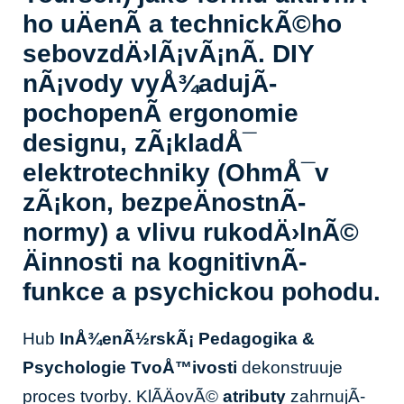
ho uÄenÃ­ a technickÃ©ho
sebovzdÄ›lÃ¡vÃ¡nÃ­. DIY
nÃ¡vody vyÅ¾adujÃ­
pochopenÃ­ ergonomie
designu, zÃ¡kladÅ¯
elektrotechniky (OhmÅ¯v
zÃ¡kon, bezpeÄnostnÃ­
normy) a vlivu rukodÄ›lnÃ©
Äinnosti na kognitivnÃ­
funkce a psychickou pohodu.
Hub
InÅ¾enÃ½rskÃ¡ Pedagogika &
Psychologie TvoÅ™ivosti
dekonstruuje
proces tvorby. KlÃ­ÄovÃ©
atributy
zahrnujÃ­