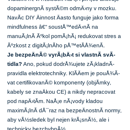
dopaminergnÃ­ systÃ©m odmÄ›ny v mozku.
NavÃ­c DIY Äinnost Äasto funguje jako forma
mindfulness â€“ soustÅ™edÄ›nÃ­ na
manuÃ¡lnÃ­ Ãºkol pomÃ¡hÃ¡ redukovat stres a
Ãºzkost z digitÃ¡lnÃ­ho pÅ™etÃ­Å¾enÃ­.
Je bezpeÄnÃ© vyrÃ¡bÄ›t si vlastnÃ­ svÃ­
tidla?
Ano, pokud dodrÅ¾ujete zÃ¡kladnÃ­
pravidla elektrotechniky. KlÃ­Äem je pouÅ¾Ã­
vat certifikovanÃ© komponenty (objÃ­mky,
kabely se znaÄkou CE) a nikdy nepracovat
pod napÄ›tÃ­m. NaÅ¡e nÃ¡vody kladou
maximÃ¡lnÃ­ dÅ¯raz na bezpeÄnostnÃ­ normy,
aby vÃ½sledek byl nejen krÃ¡snÃ½, ale i
technicky bezchybnÃ½.