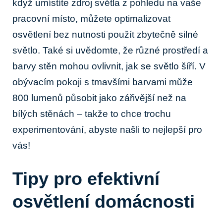
když‌ umístíte⁣ zdroj světla z pohledu na vaše
pracovní místo, můžete ⁣optimalizovat
osvětlení bez nutnosti použít zbytečně silné‍
světlo. Také si⁣ uvědomte, že různé prostředí ⁤a
‍barvy ⁤stěn mohou⁣ ovlivnit, jak ​se světlo šíří. V
obývacím pokoji s tmavšími​ barvami může
800 lumenů působit ‌jako zářivější ⁣než na‌
bílých ​stěnách – takže ⁣to chce trochu
experimentování, abyste našli to nejlepší pro
‌vás!
Tipy pro efektivní
osvětlení domácnosti