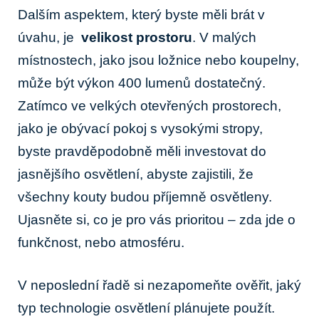
Dalším aspektem, který byste měli brát v
úvahu, je ‌
velikost prostoru
. V malých
místnostech, jako ‌jsou ‍ložnice nebo koupelny,
⁣může být výkon 400 lumenů⁢ dostatečný.
Zatímco ve velkých otevřených​ prostorech,
‍jako je ‍obývací pokoj s vysokými stropy,
⁢byste pravděpodobně měli⁤ investovat do
jasnějšího ⁣osvětlení, abyste ​zajistili, že
všechny kouty budou příjemně osvětleny.
Ujasněte si,⁣ co ​je⁤ pro​ vás ⁤prioritou – zda ⁢jde o
funkčnost, nebo ⁤atmosféru.
V neposlední řadě si nezapomeňte ‌ověřit, jaký
typ technologie osvětlení plánujete použít.