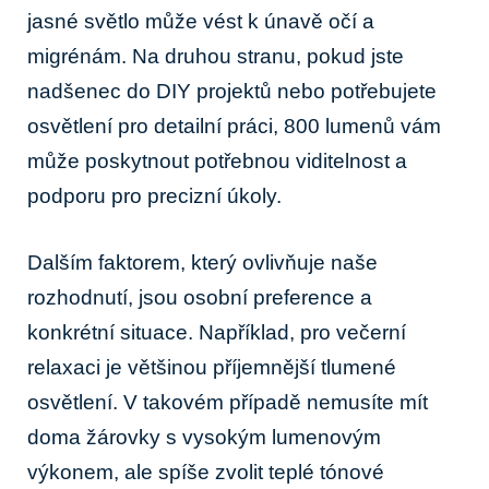
⁤jasné světlo může vést k únavě očí ⁣a⁣
migrénám. Na druhou‌ stranu, pokud jste
nadšenec⁢ do ‌DIY ‍projektů ​nebo⁤ potřebujete
osvětlení pro detailní práci, 800 lumenů vám
‍může poskytnout potřebnou viditelnost ⁤a
podporu pro precizní úkoly.
Dalším faktorem, ⁤který ovlivňuje naše
⁤rozhodnutí, jsou osobní​ preference a
konkrétní situace. Například, pro večerní
⁣relaxaci je většinou příjemnější tlumené
⁣osvětlení. V takovém‌ případě ⁣nemusíte‍ mít
doma žárovky s vysokým lumenovým
výkonem, ale spíše zvolit ⁣teplé⁣ tónové