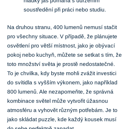
hladký jas pomáhá s ‌udržením
soustředění při​ práci nebo ⁤studiu.
Na druhou stranu, 400 lumenů ​nemusí ⁢stačit
pro‌ všechny situace. V případě, že plánujete
osvětlení pro větší místnost, jako je obývací
pokoj nebo kuchyň, ⁣můžete‌ se setkat ⁢s tím, že
toto množství světa ​je ‍prostě nedostatečné.
⁢To ‍je chvilka, kdy byste mohli zvážit investici ​
do svítidla s⁣ vyšším výkonem, ⁢jako ⁢například
800 lumenů. ⁤Ale nezapomeňte, že správná⁤
kombinace⁣ světel může vytvořit⁣ úžasnou​
atmosféru a vyhovět různým potřebám. Je to‍
jako skládat‌ puzzle,​ kde‌ každý kousek musí‍
do sebe perfektně zapadat.