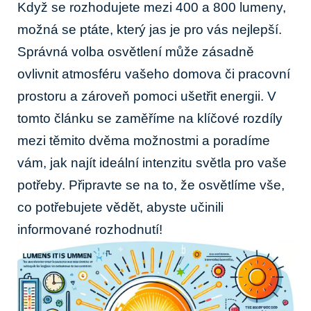
Když se rozhodujete mezi 400 a 800 ⁤lumeny,
možná se ptáte, který jas ⁤je pro vás nejlepší.‍
Správná volba osvětlení může zásadně
ovlivnit atmosféru vašeho domova či ⁤pracovní​
prostoru ‌a zároveň pomoci ‍ušetřit‌ energii. V‍
tomto článku ‌se zaměříme na‌ klíčové rozdíly
mezi těmito dvěma možnostmi a poradíme
vám, ⁤jak najít​ ideální intenzitu⁢ světla pro⁤ vaše
potřeby. Připravte se na to, že osvětlíme‌ vše,
co potřebujete vědět, abyste učinili
informované rozhodnutí!