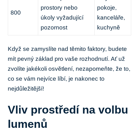
prostory nebo
pokoje,
800
úkoly vyžadující
⁤kanceláře,
pozornost
kuchyně
Když⁢ se zamyslíte⁤ nad těmito faktory, budete
mít pevný ‌základ pro vaše‍ rozhodnutí.⁣ Ať už⁤
zvolíte jakékoli osvětlení, nezapomeňte, že ⁤to,
co⁣ se vám nejvíce ⁤líbí, je⁣ nakonec to
nejdůležitější!
Vliv prostředí na volbu‍
lumenů