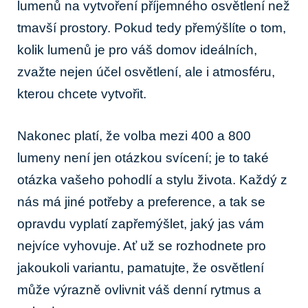
lumenů na vytvoření příjemného osvětlení než‌
tmavší prostory. ⁢Pokud tedy⁣ přemýšlíte o tom,
kolik lumenů je pro váš ​domov ideálních,
zvažte nejen účel osvětlení, ale i ‌atmosféru,
kterou chcete ⁣vytvořit.
Nakonec⁣ platí, že ‍volba ⁢mezi ⁣400 a 800
lumeny není jen ​otázkou svícení;⁣ je to také
otázka vašeho⁤ pohodlí a stylu života. Každý z
nás má ⁣jiné ⁣potřeby a preference, a ⁢tak se
opravdu‌ vyplatí ⁤zapřemýšlet, jaký jas vám
nejvíce vyhovuje. Ať ‌už⁤ se rozhodnete‍ pro
jakoukoli variantu,​ pamatujte,⁢ že ⁢osvětlení ​
může výrazně ‌ovlivnit ⁢váš ​denní rytmus a​