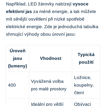
Například,⁣ LED žárovky ​nabízejí
vysoce
⁣efektivní jas
za méně energie, a‌ tak můžete
mít silnější‌ osvětlení při nízké spotřebě
elektrické ⁢energie. Zde je ​jednoduchá tabulka
shrnující výhody obou úrovní jasu:
Úroveň
Typická
⁢jasu
Vhodnost
použití
(lumeny)
Ložnice,
Vyvážená ​volba
400
‍koupelny,
pro⁤ malé prostory
čtení
Ideální pro větší
Obývací