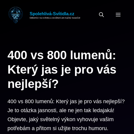
Přeskočit
na
Spolehlivá-Svítidla.cz
MEN
Odborníci na svítidla a osvětlení pro každý rozpočet
obsah
400 vs 800 lumenů:
Který jas je pro vás
nejlepší?
400 vs 800 lumenů: Který jas je pro vás nejlepší?
Je to otázka jasnosti, ale ne jen tak ledajaká!
Objevte, jaký světelný výkon vyhovuje vašim
potřebám a přitom si užijte trochu humoru.