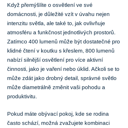
Když ⁢přemýšlíte o osvětlení ve své⁣
domácnosti, je ​důležité ⁢vzít v‌ úvahu nejen
‌intenzitu světla, ale také​ to, jak ovlivňuje
atmosféru a funkčnost jednotlivých prostorů.
Zatímco⁢ 400 ⁤lumenů může být dostatečné​ pro
klidné čtení v ​koutku s křeslem, 800 lumenů
nabízí ⁢silnější osvětlení ⁢pro ‍více aktivní‌
činnosti, jako je vaření ⁤nebo úklid.⁣ Ačkoli se to
může zdát jako‌ drobný detail, správné ⁢světlo
může diametrálně změnit vaši⁢ pohodu ‍a
produktivitu.
Pokud máte obývací‌ pokoj, kde ‍se rodina‍
často schází, možná ⁣zvažujete ​kombinaci