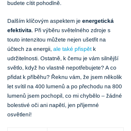
budete cítit ⁣pohodlně.
Dalším ⁣klíčovým aspektem je
energetická
efektivita
. Při výběru světelného zdroje s
touto ⁢intenzitou ​můžete nejen ušetřit na
účtech za energii,
ale také přispět
⁣ k⁣
udržitelnosti. Ostatně, k čemu je vám ‌silnější
světlo, když ⁣ho vlastně nepotřebujete? A co
‍přidat k příběhu? Řeknu vám, ‌že jsem několik
let svítil⁢ na 400 lumenů a⁢ po přechodu na 800
⁢lumenů jsem pochopil, co mi chybělo – ‍žádné
bolestivé⁤ oči ani napětí, jen příjemné
osvětlení!