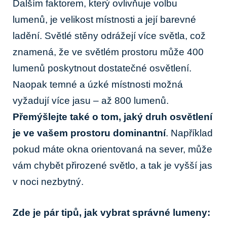
Dalším faktorem, ⁤který ovlivňuje volbu
lumenů,⁤ je velikost⁣ místnosti a její barevné ​
ladění. ⁢Světlé stěny odrážejí více⁤ světla, což
znamená, že ve světlém ⁤prostoru ⁢může 400
lumenů poskytnout‌ dostatečné osvětlení.
Naopak temné a úzké⁤ místnosti možná
vyžadují více jasu – ⁢až 800 lumenů.​
Přemýšlejte také o tom, jaký druh⁢ osvětlení
je ve‌ vašem⁣ prostoru‍ dominantní
. Například
‌pokud máte ‌okna orientovaná na sever, může
vám​ chybět přirozené světlo, a tak ⁢je vyšší jas
v ⁢noci nezbytný.
Zde je pár tipů, jak vybrat⁤ správné lumeny: