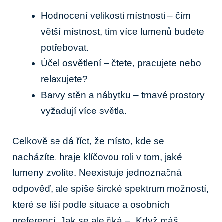
Hodnocení velikosti místnosti‌ – čím
větší místnost,⁤ tím více lumenů ⁢budete
potřebovat.
Účel‍ osvětlení ​– čtete, pracujete‍ nebo⁤
relaxujete?
Barvy ‌stěn ‍a nábytku –⁣ tmavé prostory
⁢vyžadují více ⁤světla.
Celkově ‍se dá říct, že ⁣místo, kde se
nacházíte, hraje klíčovou roli v tom, ⁤jaké
lumeny zvolíte. Neexistuje jednoznačná
odpověď, ‌ale spíše široké ‍spektrum možností,​
které se ​liší podle ‌situace a osobních
‍preferencí. ‍Jak​ se ale říká – „Když ⁢máš