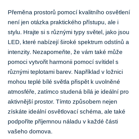
Přeměna prostorů pomocí kvalitního osvětlení
‌není⁣ jen otázka praktického přístupu, ale i
stylu. Hrajte​ si s různými typy ⁤světel, jako ⁤jsou⁣
LED, které ⁤nabízejí široké spektrum odstínů a⁢
intenzity. Nezapomeňte, že vám také může
pomoci ⁣vytvořit harmonii pomocí svítidel s
různými teplotami barev.⁤ Například v⁢ ložnici
mohou teplé⁤ bílé ​světla přispět k⁣ uvolněné
atmosféře, ⁣zatímco ​studená ‌bílá je ideální pro⁢
aktivnější prostor.⁣ Tímto způsobem nejen
získáte ideální osvětlovací schéma, ale také
⁤podpoříte příjemnou‌ náladu⁤ v každé části
vašeho domova.