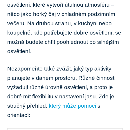
osvětlení,‍ které vytvoří útulnou ⁢atmosféru –
‌něco jako horký čaj v chladném ​podzimním
večeru. Na druhou stranu,⁤ v kuchyni nebo
koupelně, kde‍ potřebujete dobré osvětlení, se
možná⁣ budete⁤ chtít poohlédnout po silnějším
osvětlení.
Nezapomeňte‍ také zvážit, jaký typ aktivity
plánujete v‍ daném prostoru.⁣ Různé činnosti
vyžadují různé‌ úrovně osvětlení,⁣ a proto je
dobré mít flexibilitu v⁢ nastavení jasu. Zde je‌
stručný ‌přehled,
který může pomoci
s
orientací: