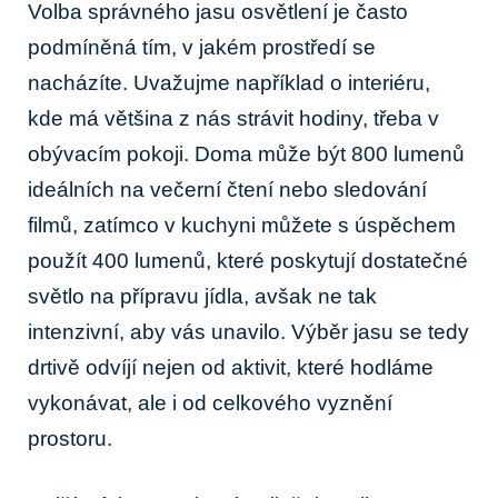
Volba správného⁣ jasu‌ osvětlení je často
podmíněná⁣ tím, v jakém prostředí se
nacházíte.⁢ Uvažujme například o interiéru,
‍kde ⁢má většina z nás⁤ strávit hodiny, třeba v
obývacím pokoji. Doma ‌může být 800 ⁤lumenů⁢
ideálních ⁤na ‍večerní čtení nebo sledování
filmů, ‌zatímco v ⁣kuchyni můžete s úspěchem
použít⁤ 400 lumenů, ⁤které poskytují dostatečné
světlo ⁣na přípravu jídla, avšak ne‍ tak
intenzivní, ​aby vás unavilo.⁢ Výběr jasu se​ tedy⁣
drtivě ​odvíjí nejen od aktivit, které hodláme
vykonávat,‍ ale i od celkového ‌vyznění
⁣prostoru.