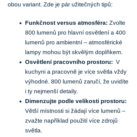
obou variant. Zde je pár užitečných tipů:
Funkčnost versus atmosféra:
Zvolte
‍800 lumenů pro hlavní osvětlení a ⁤400
‌lumenů pro ambientní ‌– atmosférické
lampy mohou⁢ být ⁢skvělým doplňkem.
Osvětlení⁢ pracovního⁣ prostoru:
‌ V
⁣kuchyni a pracovně je více světla vždy
výhodné. ⁣800 ‌lumenů ‍zaručí, že uvidíte
⁤i ty ​nejmenší detaily.
Dimenzujte podle​ velikosti prostoru:
Větší místnosti si žádají více lumenů –
zvažte například ‌použití‌ více ⁤zdrojů
světla.