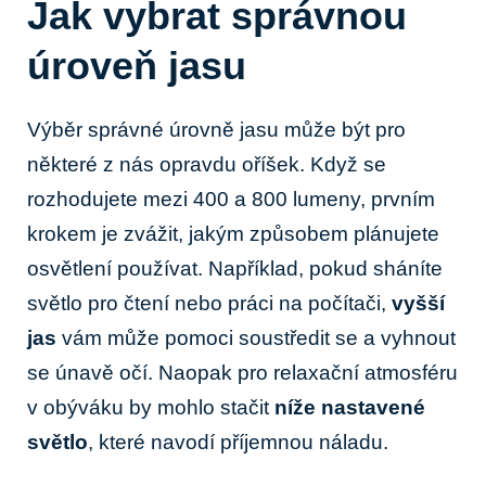
Jak vybrat správnou
úroveň‍ jasu
Výběr správné úrovně jasu může být ⁢pro
některé z nás opravdu ​oříšek. Když se⁢
rozhodujete⁢ mezi 400 a 800 lumeny,⁢ prvním
krokem je ⁤zvážit, jakým způsobem plánujete
osvětlení používat. Například, pokud sháníte
světlo pro čtení nebo práci ‌na ⁢počítači,
vyšší‍
jas
vám ⁤může pomoci soustředit se ⁣a ⁤vyhnout
se únavě očí.⁢ Naopak⁤ pro relaxační ⁣atmosféru
v obýváku by​ mohlo stačit
níže⁤ nastavené
světlo
, které navodí ​příjemnou náladu.