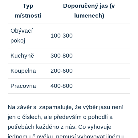
Typ
Doporučený jas⁢ (v
místnosti
lumenech)
Obývací
100-300
pokoj
Kuchyně
300-800
Koupelna
200-600
Pracovna
400-800
Na závěr si zapamatujte, že výběr jasu není
jen o ⁢číslech, ale především o pohodlí a
potřebách každého‌ z nás. Co vyhovuje
jednomu člověku, nemusí​ vyhovovat ⁢jinému.