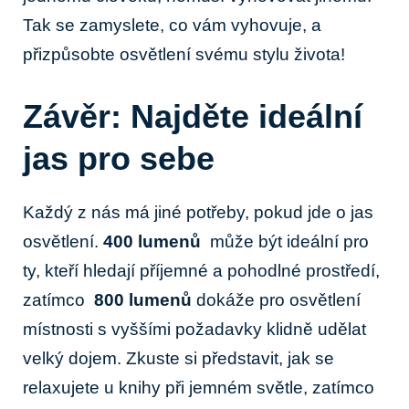
Tak se zamyslete, co vám​ vyhovuje,‌ a
přizpůsobte ⁤osvětlení ⁤svému⁢ stylu⁤ života!
Závěr: Najděte ideální
jas pro sebe
Každý z nás⁢ má ‍jiné potřeby, pokud jde o ⁤jas
osvětlení.​
400⁢ lumenů
​ může být ideální‍ pro
ty, kteří⁣ hledají příjemné ​a ⁣pohodlné⁣ prostředí,​
zatímco ⁤
800 lumenů
dokáže pro osvětlení
⁤místnosti s vyššími ⁢požadavky klidně udělat
velký dojem. ⁢Zkuste si představit, jak​ se
relaxujete u knihy při​ jemném světle, zatímco