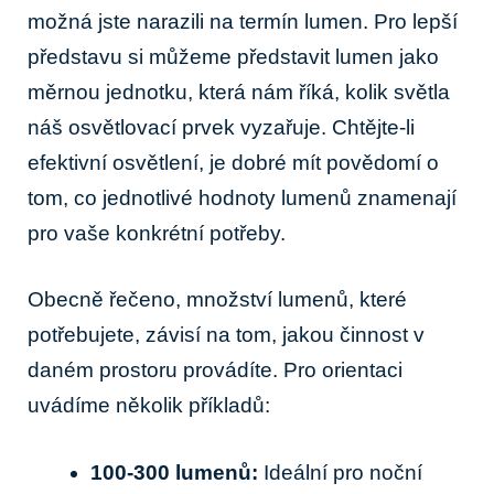
možná jste narazili na⁣ termín lumen. Pro lepší
představu⁣ si⁣ můžeme představit lumen ‍jako
měrnou jednotku, ⁣která nám říká,⁣ kolik ‍světla
‌náš osvětlovací prvek ⁤vyzařuje. Chtějte-li
efektivní‍ osvětlení, je dobré mít povědomí o
tom, co jednotlivé hodnoty lumenů ⁢znamenají
pro vaše konkrétní potřeby.
Obecně řečeno, množství‌ lumenů, které⁤
potřebujete, ⁢závisí‌ na tom, jakou‍ činnost v ​
daném prostoru provádíte. Pro orientaci
uvádíme několik příkladů:
100-300 lumenů:
Ideální⁢ pro noční