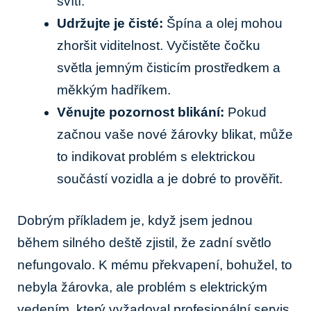
svítí.
Udržujte je čisté:
Špína a olej mohou
zhoršit viditelnost. Vyčistěte čočku
světla jemným čisticím prostředkem a
měkkým hadříkem.
Věnujte pozornost blikání:
Pokud
začnou vaše nové žárovky blikat, může
to indikovat problém s elektrickou
součástí vozidla a je dobré to prověřit.
Dobrým příkladem je, když jsem jednou
během silného deště zjistil, že zadní světlo
nefungovalo. K mému překvapení, bohužel, to
nebyla žárovka, ale problém s elektrickým
vedením, který vyžadoval profesionální servis.