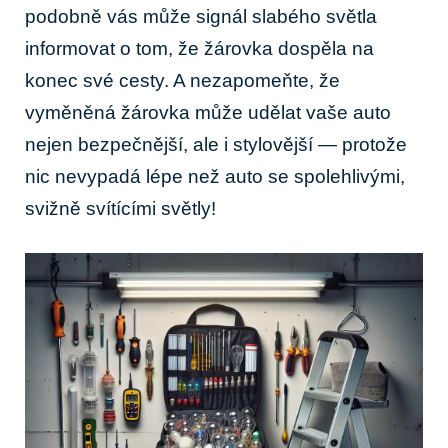
podobně vás může signál slabého světla
informovat o tom, že žárovka dospěla na
konec své cesty. A nezapomeňte, že
vyměněná žárovka může udělat vaše auto
nejen bezpečnější, ale i stylovější — protože
nic nevypadá lépe než auto se spolehlivými,
svižně svítícími světly!