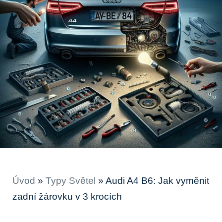
Úvod
»
Typy Světel
»
Audi A4 B6: Jak vyměnit
zadní žárovku v 3 krocích