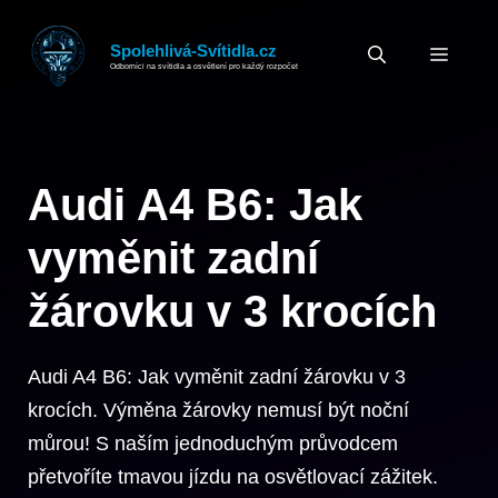
Přeskočit
na
Spolehlivá-Svítidla.cz
MEN
Odborníci na svítidla a osvětlení pro každý rozpočet
obsah
Audi A4 B6: Jak
vyměnit zadní
žárovku v 3 krocích
Audi A4 B6: Jak vyměnit zadní žárovku v 3
krocích. Výměna žárovky nemusí být noční
můrou! S naším jednoduchým průvodcem
přetvoříte tmavou jízdu na osvětlovací zážitek.