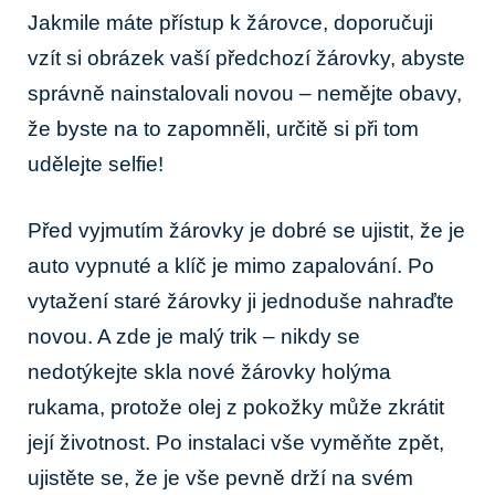
Jakmile máte přístup k žárovce, doporučuji
vzít si obrázek vaší předchozí žárovky, abyste
správně nainstalovali novou – nemějte obavy,
že byste na to ‍zapomněli, určitě ⁤si při​ tom
udělejte selfie!
Před vyjmutím žárovky je dobré se ujistit, že je
auto vypnuté a klíč je mimo zapalování. Po
vytažení staré žárovky ji ⁣jednoduše nahraďte
novou. A zde je​ malý trik – nikdy se
nedotýkejte skla nové žárovky holýma
rukama, ⁤protože‍ olej z​ pokožky může zkrátit‍
její životnost.⁢ Po instalaci vše vyměňte zpět,
ujistěte se, že ⁤je vše pevně drží na svém