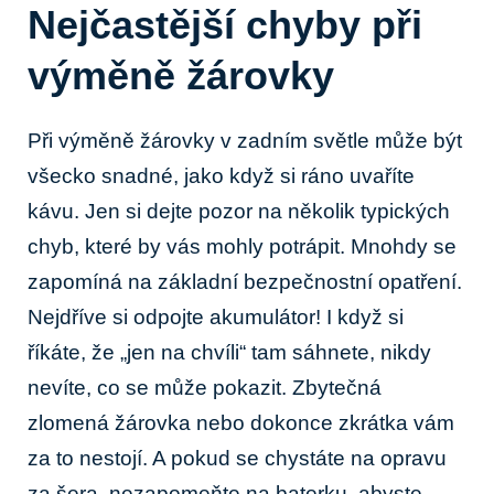
Nejčastější ⁢chyby při
výměně žárovky
Při⁤ výměně žárovky v zadním světle‍ může být
všecko ‍snadné, jako ⁣když si ráno‌ uvaříte
kávu. Jen si dejte pozor ⁢na několik typických
chyb, které by vás mohly potrápit. Mnohdy se
zapomíná na základní bezpečnostní opatření.
Nejdříve si odpojte​ akumulátor! I když si
říkáte, že „jen na chvíli“ tam sáhnete, nikdy
nevíte, co se může ⁣pokazit. Zbytečná
zlomená žárovka nebo dokonce ⁣zkrátka vám
za to nestojí. A pokud se chystáte na opravu
za šera, nezapomeňte na baterku, abyste