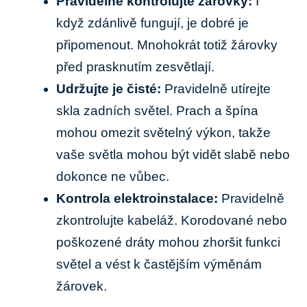
Pravidelně kontrolujte žárovky:
I
když zdánlivě fungují, je dobré je
připomenout.​ Mnohokrát ​totiž žárovky
před prasknutím zesvětlají.
Udržujte je čisté:
Pravidelně utírejte
skla zadních světel. Prach a ‍špína
mohou omezit světelný výkon, takže
⁤vaše světla mohou být⁤ vidět ⁣slabě ​nebo
dokonce ne vůbec.
Kontrola elektroinstalace:
Pravidelně
zkontrolujte kabeláž. Korodované nebo
poškozené dráty⁤ mohou zhoršit funkci
světel a vést k častějším výměnám
‍žárovek.