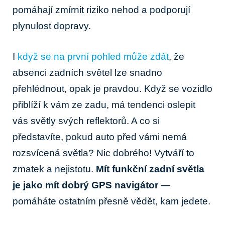
‍pomáhají zmírnit riziko nehod‍ a podporují
plynulost dopravy.
I
když se na první pohled může zdát
, že
absenci zadních světel lze snadno
přehlédnout, opak je pravdou. Když se⁣ vozidlo
přiblíží k⁤ vám ze ​zadu, má ​tendenci oslepit
vás světly ⁤svých reflektorů. A co si
představíte, pokud auto před vámi nemá
rozsvícená světla? Nic dobrého! Vytváří to
⁤zmatek a nejistotu.
Mít funkční zadní ​světla
‌je jako mít⁤ dobrý GPS‍ navigátor
—
pomáháte ostatním přesně vědět, kam jedete.