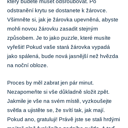
který budete muset odšroubovat. Po
odstranění krytu se dostanete k žárovce.
Všimněte si,⁢ jak je žárovka upevněná, abyste
mohli novou žárovku zasadit stejným
způsobem. Je to jako‌ puzzle, ⁣které musíte
vyřešit! Pokud vaše stará žárovka vypadá
jako spálená,⁣ bude‍ nová jasnější než hvězda
na noční obloze.
Proces by měl zabrat jen⁢ pár minut.
Nezapomeňte si vše ⁢důkladně složit zpět.
Jakmile je vše na svém místě,⁢ vyzkoušejte
světla ‌a ujistěte se,⁤ že svítí tak, jak ​mají.
Pokud ano, gratuluji! Právě jste se stali hrdými