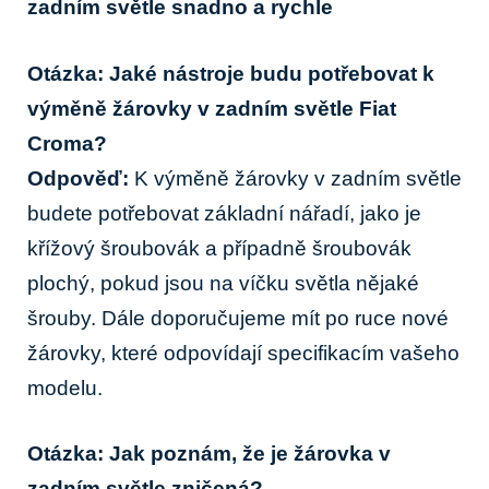
zadním ‍světle ‍snadno a rychle
Otázka: Jaké nástroje budu potřebovat ‍k
výměně žárovky v zadním světle Fiat
⁣Croma?
Odpověď:
K​ výměně žárovky v zadním světle
budete‍ potřebovat ⁣základní nářadí,⁣ jako je
křížový‌ šroubovák a ⁢případně⁣ šroubovák
plochý, pokud jsou na víčku světla nějaké
šrouby. Dále doporučujeme mít po ruce nové
žárovky, které odpovídají specifikacím vašeho
modelu.
Otázka: Jak poznám, že je žárovka v
zadním ‍světle zničená?