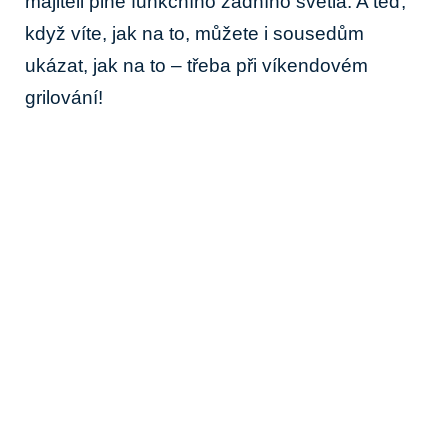
majiteli plně funkčního zadního světla. A ⁣teď,
když víte, jak na to, můžete i sousedům
ukázat, jak⁣ na to – třeba při víkendovém⁤
grilování!