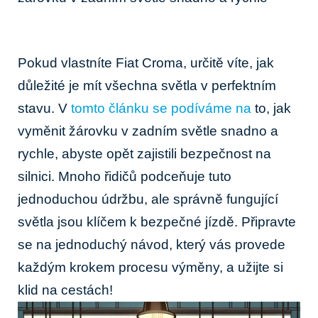
Pokud vlastníte⁤ Fiat‍ Croma, určitě víte, jak
‌důležité je mít všechna světla v perfektním
stavu. ​V
tomto článku se podíváme na
to, jak
vyměnit žárovku v zadním světle⁤ snadno a
rychle, abyste opět‌ zajistili bezpečnost na
silnici. Mnoho řidičů podceňuje tuto
jednoduchou údržbu, ale‌ správně‌ fungující
⁢světla⁤ jsou klíčem k bezpečné⁤ jízdě. Připravte
se na jednoduchý návod, který vás provede
každým krokem procesu výměny, a užijte si
klid na cestách!