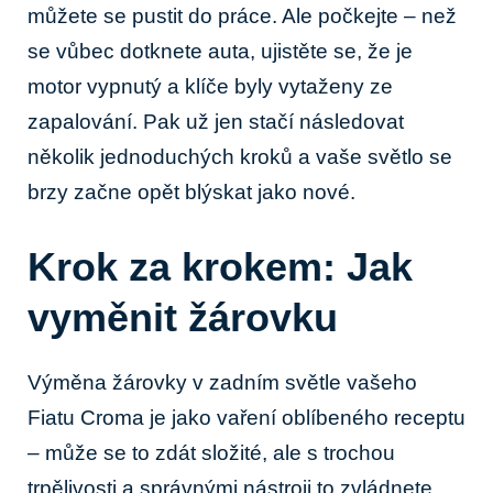
můžete se pustit do práce. Ale počkejte – než
se vůbec dotknete auta, ujistěte se, že je
motor vypnutý a klíče byly vytaženy ze
⁢zapalování. Pak už jen stačí následovat
několik jednoduchých kroků a vaše světlo ⁣se
brzy začne opět blýskat jako nové.
Krok za ​krokem: Jak
vyměnit žárovku
Výměna‍ žárovky v zadním světle ​vašeho
Fiatu Croma je jako vaření oblíbeného ⁤receptu
– může se to zdát složité, ale s trochou
trpělivosti a správnými nástroji to zvládnete