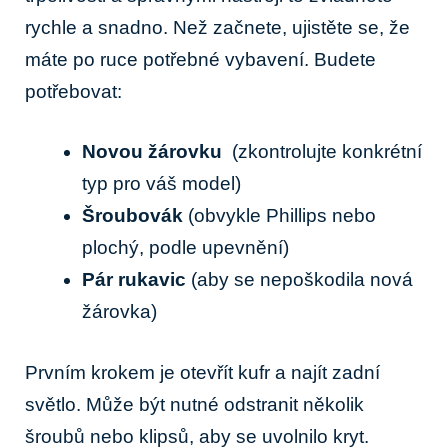
rychle⁤ a snadno. Než začnete, ujistěte se, že
máte po ruce potřebné vybavení. Budete
potřebovat:
Novou žárovku
⁣ (zkontrolujte konkrétní
typ pro váš model)
Šroubovák
(obvykle Phillips ⁣nebo
plochý, podle upevnění)
Pár rukavic
(aby⁤ se nepoškodila nová⁢
žárovka)
Prvním krokem je‍ otevřít kufr a najít ​zadní
světlo. Může být​ nutné odstranit několik
šroubů nebo klipsů, ‌aby se uvolnilo kryt.