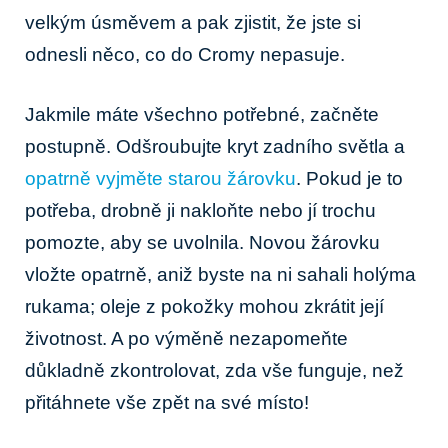
velkým úsměvem a pak zjistit, že jste⁢ si
odnesli‌ něco, co do Cromy nepasuje.
Jakmile máte všechno potřebné, začněte
postupně. Odšroubujte‍ kryt zadního světla a
opatrně vyjměte starou žárovku
. Pokud je to
potřeba, drobně ji nakloňte nebo jí trochu
pomozte, aby se uvolnila. Novou žárovku
vložte opatrně, aniž‍ byste na ni sahali​ holýma
rukama; oleje z pokožky ​mohou zkrátit její⁣
životnost. A po ​výměně nezapomeňte
důkladně zkontrolovat, zda vše funguje, než
přitáhnete vše zpět na⁤ své místo!