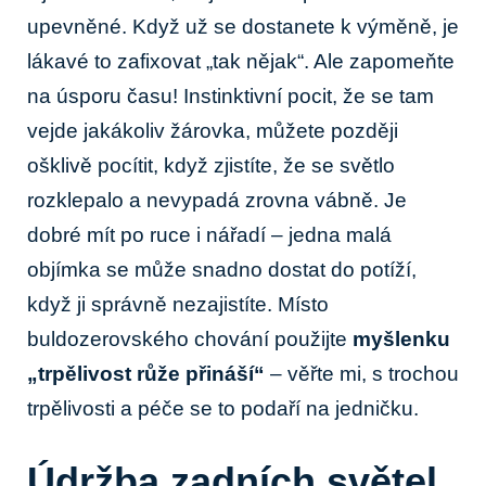
upevněné. Když už se dostanete k výměně, je
lákavé to zafixovat „tak nějak“. Ale zapomeňte
na úsporu času! Instinktivní pocit, že se tam
vejde jakákoliv žárovka, můžete později
ošklivě pocítit, když zjistíte, že se světlo
rozklepalo a nevypadá zrovna vábně. Je⁣
dobré mít po ruce i nářadí – jedna malá
objímka se může snadno dostat do potíží,
když ji‍ správně nezajistíte. Místo⁣
buldozerovského chování použijte
myšlenku
„trpělivost růže přináší“
⁢– věřte⁣ mi, s trochou
trpělivosti a péče se to podaří na jedničku.
Údržba ⁣zadních světel