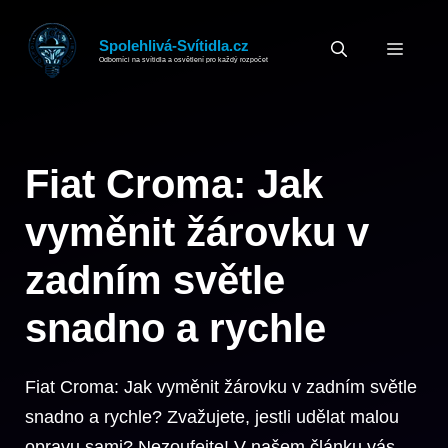
Přeskočit
na
Spolehlivá-Svítidla.cz
MEN
Odborníci na svítidla a osvětlení pro každý rozpočet
obsah
Fiat Croma: Jak
vyměnit žárovku v
zadním světle
snadno a rychle
Fiat Croma: Jak vyměnit žárovku v zadním světle
snadno a rychle? Zvažujete, jestli udělat malou
opravu sami? Nezoufejte! V našem článku vás