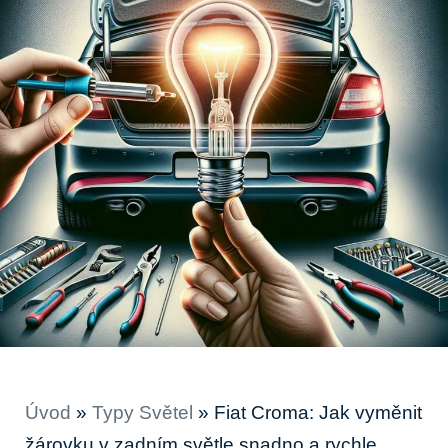
Úvod
»
Typy Světel
»
Fiat Croma: Jak vyměnit
žárovku v zadním světle snadno a rychle