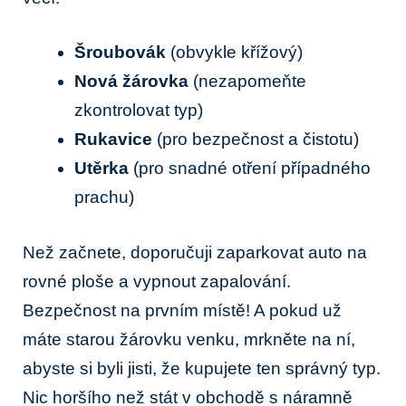
Šroubovák
(obvykle křížový)
Nová žárovka
(nezapomeňte
zkontrolovat typ)
Rukavice
(pro bezpečnost a⁣ čistotu)
Utěrka
(pro snadné otření případného
prachu)
Než začnete, doporučuji zaparkovat auto na⁤
rovné ploše a vypnout ⁢zapalování.
Bezpečnost na prvním místě! A pokud už
máte ‍starou žárovku⁤ venku, mrkněte na ní,
abyste si byli ⁣jisti, že kupujete ten správný typ.
Nic horšího než stát v obchodě s náramně