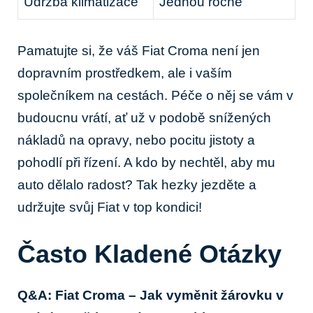
Údržba klimatizace
Jednou ročně
Pamatujte si, ‍že váš Fiat Croma není jen
dopravním prostředkem, ale i vaším
společníkem na cestách. Péče o něj se vám‍ v
budoucnu vrátí, ať už v podobě snížených
nákladů na opravy, nebo pocitu jistoty a
pohodlí při řízení. A⁢ kdo by nechtěl,‍ aby mu
auto dělalo radost? Tak hezky ⁢jezděte‌ a
udržujte svůj Fiat v ​top kondici!
Často Kladené ⁤Otázky
Q&A: Fiat Croma – Jak vyměnit žárovku ⁢v⁣