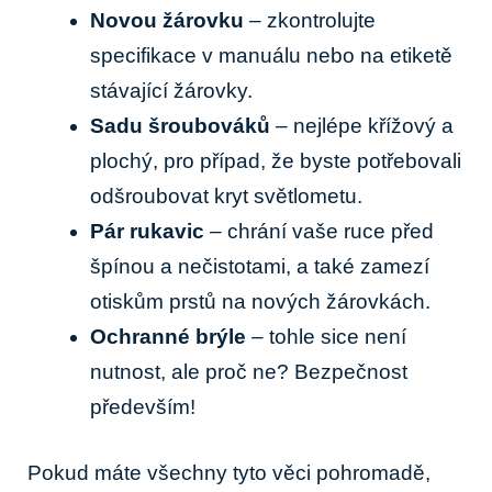
Novou žárovku
– zkontrolujte
specifikace v manuálu nebo na etiketě
stávající ​žárovky.
Sadu šroubováků
– nejlépe křížový ⁣a
plochý, pro případ, že byste potřebovali
odšroubovat⁣ kryt světlometu.
Pár rukavic
– chrání vaše ruce před
špínou a nečistotami, a také zamezí
otiskům prstů na nových žárovkách.
Ochranné brýle
– tohle sice není
nutnost, ale proč ne? ⁣Bezpečnost
především!
Pokud​ máte všechny tyto věci pohromadě,