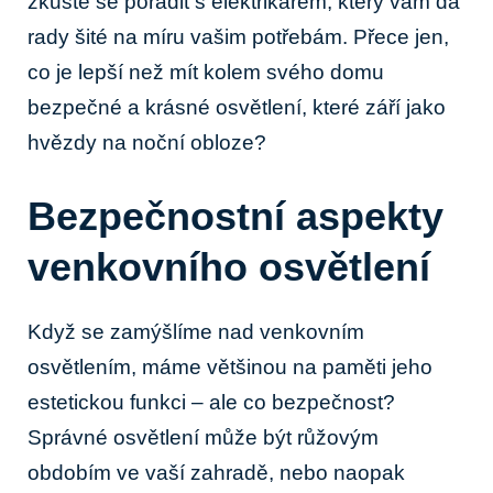
zkuste se poradit ‍s elektrikářem, který vám dá
rady šité ​na míru vašim‌ potřebám. Přece jen,
co je lepší než mít kolem‍ svého domu
bezpečné a krásné osvětlení, které září jako ​
hvězdy na noční obloze?
Bezpečnostní​ aspekty
venkovního osvětlení
Když se ⁢zamýšlíme nad‍ venkovním
osvětlením, máme většinou na paměti jeho
estetickou funkci ​– ale co bezpečnost?
⁢Správné osvětlení může být růžovým
obdobím ve vaší ⁣zahradě, nebo naopak