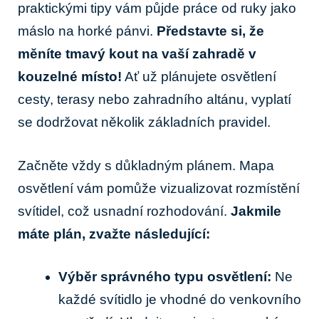
praktickými tipy vám⁣ půjde⁢ práce od ruky jako
máslo na ‌horké pánvi.
Představte‌ si, že
měníte tmavý kout na vaší zahradě‌ v
kouzelné místo!
Ať už plánujete osvětlení
cesty, terasy⁣ nebo zahradního‍ altánu,‌ vyplatí
‌se dodržovat několik základních pravidel.
Začněte vždy⁤ s důkladným plánem. ​Mapa
osvětlení ⁣vám pomůže vizualizovat rozmístění
⁤svítidel,‌ což usnadní rozhodování.
Jakmile
máte plán, zvažte následující:
Výběr správného ​typu osvětlení:
Ne
každé svítidlo ‌je vhodné do venkovního⁣