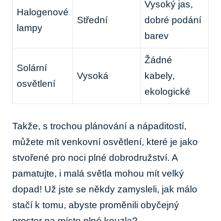
Vysoký⁤ jas,
Halogenové
Střední
dobré podání
lampy
barev
Žádné
Solární
Vysoká
kabely,
osvětlení
ekologické
Takže, ⁣s trochou plánování a ​nápaditostí,
můžete mít venkovní osvětlení, které je jako‍
stvořené pro ⁤noci plné dobrodružství. A
pamatujte, i malá světla mohou mít velký‌
dopad! Už jste se někdy zamysleli, jak ​málo
stačí k tomu, abyste‌ proměnili obyčejný‍
prostor na místo plné kouzla?