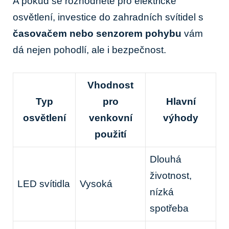
A pokud se rozhodnete pro elektrické
osvětlení, investice do zahradních svítidel s
časovačem nebo senzorem pohybu
vám
dá ⁣nejen pohodlí, ale i bezpečnost.
Vhodnost
Typ
pro
Hlavní
osvětlení
venkovní
výhody
použití
Dlouhá
životnost,
LED svítidla
Vysoká
nízká⁤
spotřeba