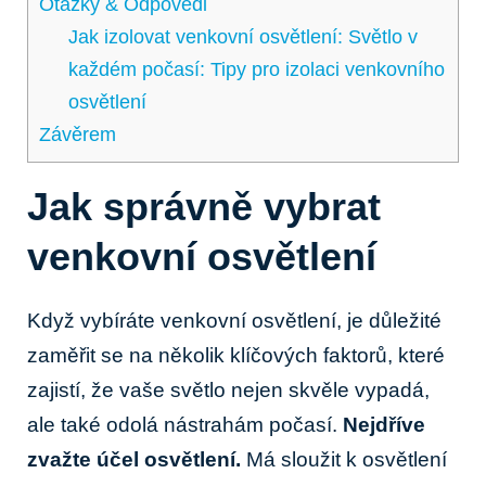
Otázky & Odpovědi
Jak izolovat ​venkovní osvětlení: Světlo v
každém⁢ počasí: Tipy pro izolaci venkovního
osvětlení
Závěrem
Jak​ správně vybrat
venkovní ⁢osvětlení
Když ‌vybíráte venkovní osvětlení, je důležité
‌zaměřit se⁤ na několik klíčových faktorů,⁤ které
zajistí, ‍že vaše světlo nejen skvěle vypadá,
ale také odolá ⁢nástrahám počasí.
Nejdříve
zvažte účel osvětlení.
Má sloužit k osvětlení