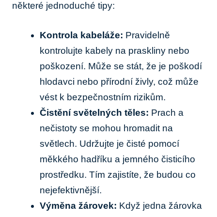
některé⁣ jednoduché ‍tipy:
Kontrola kabeláže:
Pravidelně
‍kontrolujte kabely ‌na praskliny nebo
poškození. Může se stát, že je⁤ poškodí
hlodavci​ nebo přírodní živly,​ což může
vést k bezpečnostním⁤ rizikům.
Čistění světelných⁣ těles:
Prach ​a
⁣nečistoty se mohou hromadit na
světlech. ⁣Udržujte je‍ čisté pomocí
měkkého hadříku a jemného čisticího
prostředku.‌ Tím zajistíte, že budou co
nejefektivnější.
Výměna žárovek:
Když jedna žárovka