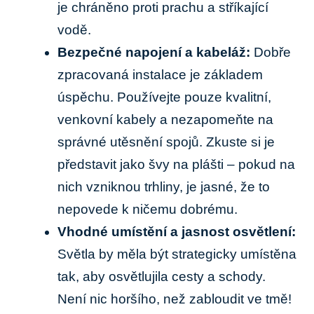
je chráněno proti prachu a ⁤stříkající
vodě.
Bezpečné​ napojení a kabeláž:
Dobře
zpracovaná ⁣instalace ‍je ⁢základem
úspěchu. ⁣Používejte pouze ⁢kvalitní,
venkovní kabely a nezapomeňte na
⁢správné utěsnění spojů. Zkuste si je‍
představit jako švy na plášti – pokud⁣ na
nich vzniknou‌ trhliny, je jasné, že‍ to
nepovede k ničemu dobrému.
Vhodné umístění a jasnost osvětlení:
Světla by měla být strategicky umístěna
tak, aby osvětlujila cesty a schody.
Není nic⁣ horšího, než ⁣zabloudit ve tmě!