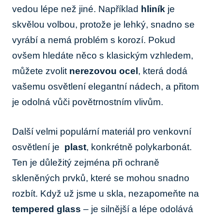
vedou ⁢lépe než ‍jiné. Například
hliník
je
skvělou volbou, protože je lehký, snadno se
vyrábí a ‌nemá problém⁢ s korozí. ‌Pokud
ovšem hledáte něco​ s klasickým vzhledem,
můžete zvolit⁣
nerezovou ocel
, která dodá⁣
vašemu⁣ osvětlení elegantní nádech, a přitom
je odolná vůči povětrnostním‌ vlivům.
Další velmi ⁤populární materiál pro venkovní
osvětlení je ⁢
plast
, konkrétně polykarbonát.
Ten je důležitý zejména při ochraně
skleněných prvků, ⁢které se mohou snadno
rozbít. Když už jsme u skla, ​nezapomeňte na
tempered⁤ glass
– je silnější a lépe odolává