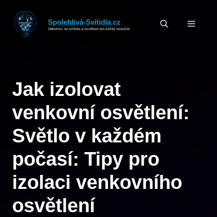
Přeskočit
na
Spolehlivá-Svítidla.cz
MEN
Odborníci na svítidla a osvětlení pro každý rozpočet
obsah
Jak izolovat
venkovní osvětlení:
Světlo v každém
počasí: Tipy pro
izolaci venkovního
osvětlení