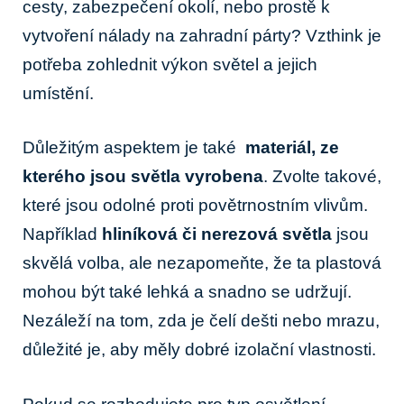
cesty, zabezpečení okolí, nebo⁤ prostě k
⁤vytvoření nálady na zahradní párty? Vzthink‍ je
potřeba zohlednit výkon světel a jejich
‍umístění.
Důležitým aspektem je ​také ​
materiál, ze
kterého jsou světla vyrobena
. Zvolte takové,
které jsou odolné proti povětrnostním⁣ vlivům.
Například
hliníková či nerezová světla
jsou
skvělá volba, ale nezapomeňte, že ta plastová
mohou být také ‌lehká a ⁤snadno se⁣ udržují.
Nezáleží na tom, zda je čelí⁢ dešti ⁤nebo mrazu,
důležité je, aby měly⁣ dobré izolační ⁣vlastnosti.