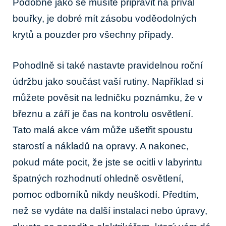
Podobně⁢ jako se ​musíte ⁤připravit na příval
bouřky, je dobré mít zásobu voděodolných
krytů a pouzder pro všechny případy.
Pohodlně ⁤si ‌také nastavte pravidelnou roční⁣
údržbu jako součást vaší rutiny. Například ‌si
můžete pověsit⁤ na ‌ledničku poznámku,⁤ že⁤ v
březnu​ a září je ‍čas na kontrolu ⁣osvětlení.
Tato malá akce vám může ušetřit‍ spoustu‌
starostí⁣ a ‍nákladů na opravy. A nakonec,
pokud ⁣máte pocit, ⁢že jste se ocitli v labyrintu
⁤špatných ‌rozhodnutí⁣ ohledně osvětlení,
pomoc ‍odborníků nikdy ⁣neuškodí. Předtím,
než se vydáte na další instalaci nebo úpravy,‍