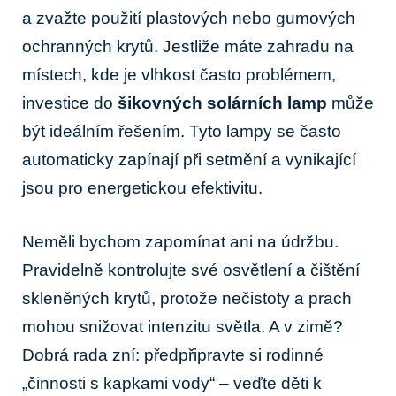
⁤a zvažte použití plastových nebo​ gumových
ochranných krytů. Jestliže máte zahradu ⁣na
místech, kde⁤ je vlhkost⁢ často problémem,
investice do​
šikovných solárních⁣ lamp
může
být ideálním řešením. ⁣Tyto lampy‍ se často
automaticky‌ zapínají při setmění a vynikající
jsou pro energetickou efektivitu.
Neměli bychom zapomínat ani na údržbu.
Pravidelně kontrolujte své ‍osvětlení a čištění
skleněných krytů,‌ protože nečistoty a ⁢prach
mohou snižovat intenzitu světla. A v zimě?
Dobrá rada zní: předpřipravte si rodinné
„činnosti s kapkami⁢ vody“ – veďte děti k​