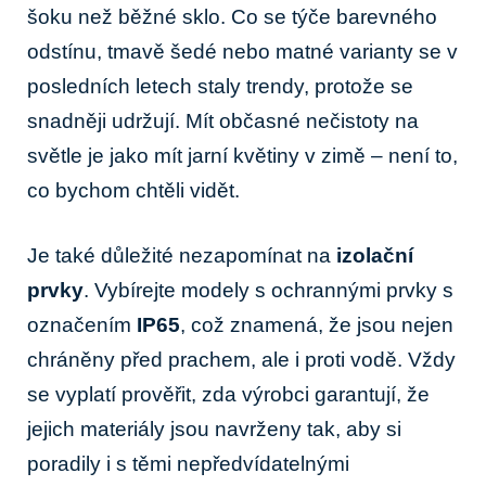
šoku než běžné sklo. Co se týče⁢ barevného
odstínu, tmavě šedé nebo matné varianty se v
posledních letech staly trendy, protože​ se
snadněji udržují. Mít občasné nečistoty na
světle je jako mít jarní květiny v zimě – není to,
co bychom chtěli vidět.
Je také důležité nezapomínat na
izolační
prvky
. Vybírejte modely s ochrannými prvky s
označením
IP65
, což znamená, že jsou ⁤nejen
chráněny před prachem, ale i proti vodě. Vždy
se vyplatí prověřit, zda výrobci ‍garantují, že
jejich ‌materiály jsou navrženy tak, aby si
poradily i‌ s těmi nepředvídatelnými