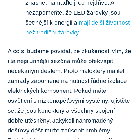
zhasne, nahraďte ji‌ co nejdříve. A
nezapomeňte, že LED žárovky jsou
šetrnější k energii a
mají delší životnost
než tradiční žárovky
.
A co si budeme povídat, ‍ze zkušenosti vím, že
i ta nejslunnější⁢ sezóna může překvapit
nečekaným deštěm. Proto málokterý ⁢majitel
zahrady zapomene na ⁤nutnost řádné izolace
elektrických ⁣komponent. Pokud máte
osvětlení s nízkonapěťovými systémy, ujistěte
se, že jsou konektory a všechny‌ spojení
dobře ⁢utěsněny. Jakýkoli nahromaděný‌
dešťový déšť může způsobit problémy.