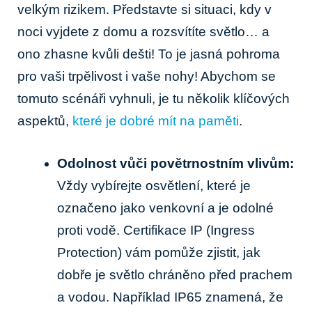
velkým rizikem. Představte si ⁤situaci, ⁤kdy v
noci vyjdete ⁤z domu a rozsvítíte světlo… a
ono zhasne⁣ kvůli⁣ dešti! To je jasná pohroma‌
pro vaši trpělivost i vaše nohy! Abychom se
tomuto scénáři vyhnuli, je tu několik​ klíčových
‍aspektů,‌
které je dobré mít na paměti
.
Odolnost vůči ⁣povětrnostním vlivům:
Vždy ⁢vybírejte osvětlení, které je
označeno jako venkovní a je odolné
proti vodě. ⁤Certifikace IP (Ingress
Protection) ⁣vám pomůže zjistit, jak
dobře je světlo chráněno před prachem
a vodou. Například IP65 znamená,‍ že