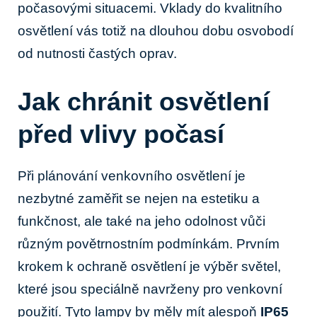
počasovými ⁢situacemi. Vklady do kvalitního
osvětlení vás totiž ⁤na ⁤dlouhou dobu⁣ osvobodí
od nutnosti častých oprav.
Jak chránit osvětlení
⁤před ⁣vlivy počasí
Při plánování venkovního osvětlení ⁢je⁢
nezbytné zaměřit se nejen na estetiku a
funkčnost, ale také na jeho odolnost‌ vůči
různým povětrnostním podmínkám. Prvním
krokem k⁢ ochraně osvětlení je⁣ výběr světel,
které jsou⁢ speciálně navrženy⁢ pro venkovní
použití. Tyto ⁣lampy by měly mít alespoň
IP65
⁣