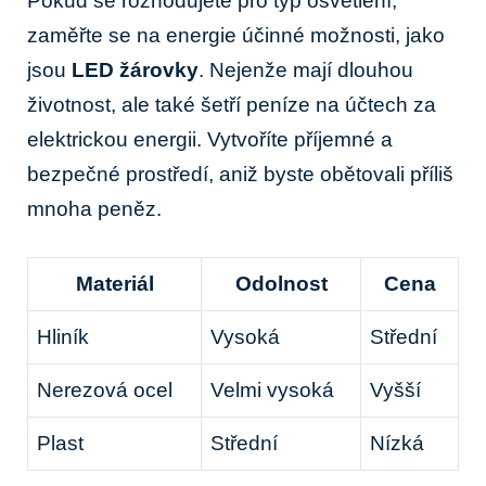
Pokud⁢ se rozhodujete pro typ ‍osvětlení,‌
zaměřte ‌se​ na energie účinné možnosti,‌ jako
jsou
LED‌ žárovky
. Nejenže mají dlouhou⁣
životnost, ale také šetří peníze na účtech za
elektrickou energii.‌ Vytvoříte příjemné a
bezpečné prostředí, aniž byste obětovali ⁣příliš
mnoha peněz.
Materiál
Odolnost
Cena
Hliník
Vysoká
Střední
Nerezová‌ ocel
Velmi vysoká
Vyšší
Plast
Střední
Nízká