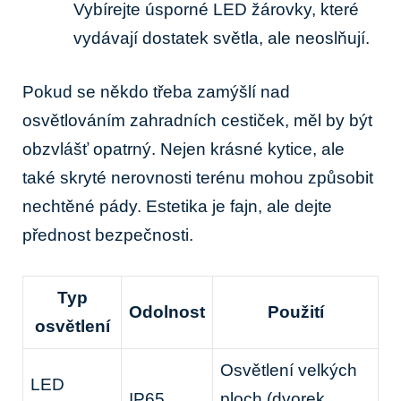
Vybírejte⁢ úsporné LED žárovky, které
vydávají ​dostatek světla, ale ⁣neoslňují.
Pokud se někdo třeba zamýšlí nad
osvětlováním zahradních cestiček, měl‍ by být
obzvlášť opatrný. ​Nejen krásné kytice, ale
také skryté nerovnosti terénu mohou způsobit⁢
nechtěné pády. Estetika je fajn, ale dejte
přednost‌ bezpečnosti.
Typ
Odolnost
Použití
osvětlení
Osvětlení velkých
LED
IP65
ploch ‍(dvorek,