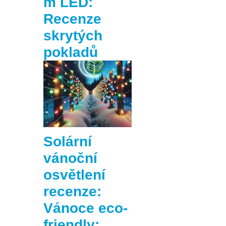
m LED:
Recenze
skrytých
pokladů
Solární
vánoční
osvětlení
recenze:
Vánoce eco-
friendly: