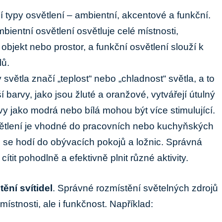
vní typy osvětlení – ambientní, akcentové a funkční.
bientní osvětlení osvětluje celé místnosti,
bjekt nebo prostor, a funkční osvětlení slouží k
lů.
světla značí „teplost“ nebo „chladnost“ světla, a to
í barvy, jako jsou žluté a oranžové, vytvářejí útulný
vy jako modrá nebo bílá mohou být více stimulující.
větlení je vhodné do pracovních nebo kuchyňských
o se hodí do obývacích pokojů a ložnic. Správná
 cítit pohodlně a efektivně plnit různé aktivity.
tění svítidel
. Správné rozmístění světelných zdrojů
ístnosti, ale i funkčnost. Například: