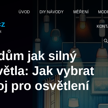
ÚVOD
DIY NÁVODY
MĚŘENÍ
MOD
cz
KONT
t
 dům jak silný
větla: Jak vybrat
j pro osvětlení