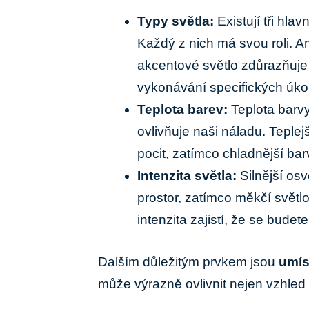
Typy světla:
Existují tři hla
Každý z nich má svou roli. Am
akcentové světlo zdůrazňuje o
vykonávání specifických úko
Teplota barev:
Teplota barvy 
ovlivňuje naši náladu. Teplejš
pocit, zatímco chladnější bar
Intenzita světla:
Silnější os
prostor, zatímco měkčí světl
intenzita zajistí, že se budete
Dalším důležitým prvkem jsou
umís
může výrazně ovlivnit nejen vzhled m