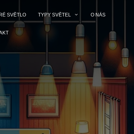
RÉ SVĚTLO
TYPY SVĚTEL
O NÁS
AKT