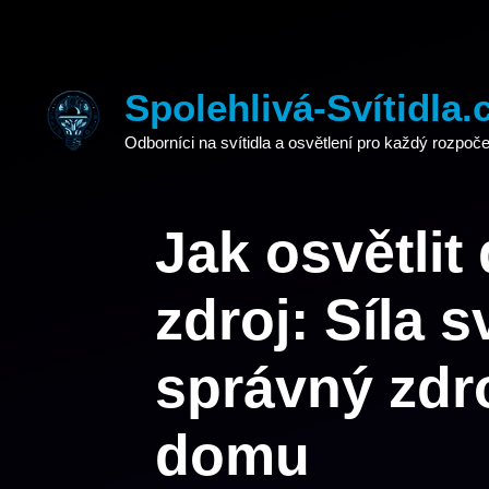
Přeskočit
na
obsah
Spolehlivá-Svítidla.
Odborníci na svítidla a osvětlení pro každý rozpoče
Jak osvětlit
zdroj: Síla s
správný zdro
domu