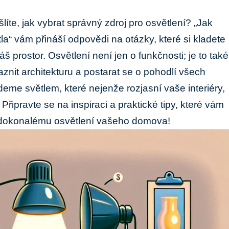
líte, jak vybrat správný zdroj pro osvětlení? „Jak
ětla“ vám přináší odpovědi na otázky, které si kladete
áš prostor. Osvětlení není jen o funkčnosti; je to také
aznit architekturu a postarat se o pohodlí všech
eme světlem, které nejenže rozjasní vaše interiéry,
. Připravte se na inspiraci a praktické tipy, které vám
 dokonalému osvětlení vašeho domova!