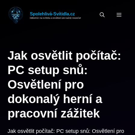
Přeskočit
na
Spolehlivá-Svítidla.cz
MEN
Odborníci na svítidla a osvětlení pro každý rozpočet
obsah
Jak osvětlit počítač:
PC setup snů:
Osvětlení pro
dokonalý herní a
pracovní zážitek
Jak osvětlit počítač: PC setup snů: Osvětlení pro