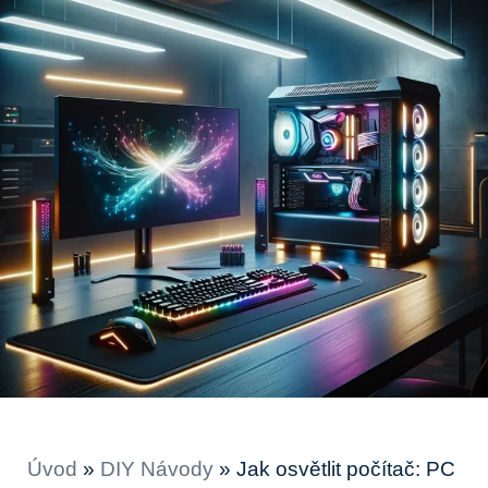
Úvod
»
DIY Návody
»
Jak osvětlit počítač: PC