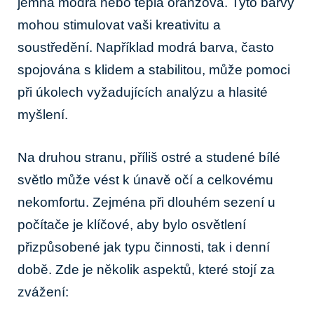
jemná modrá nebo teplá oranžová. Tyto barvy
mohou stimulovat vaši kreativitu a
soustředění. Například modrá barva, často
spojována s klidem a stabilitou, může pomoci
při úkolech vyžadujících analýzu a hlasité
myšlení.
Na druhou stranu, příliš ostré a studené bílé
světlo může vést k únavě očí a celkovému
nekomfortu. Zejména při dlouhém sezení u
počítače je klíčové, aby bylo osvětlení
přizpůsobené jak typu činnosti, tak i denní
době. Zde je několik aspektů, které stojí za
zvážení: