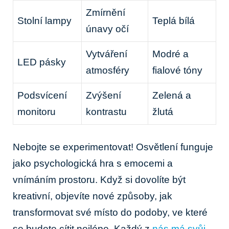
Zmírnění
Stolní lampy
Teplá bílá
únavy očí
Vytváření
Modré a
LED pásky
atmosféry
fialové tóny
Podsvícení
Zvýšení
Zelená a
monitoru
kontrastu
žlutá
Nebojte se experimentovat! Osvětlení funguje
jako psychologická hra s emocemi a
vnímáním prostoru. Když si dovolíte být
kreativní, objevíte nové způsoby, jak
transformovat své místo do podoby, ve které
se budete cítit nejlépe. Každý z
nás má svůj