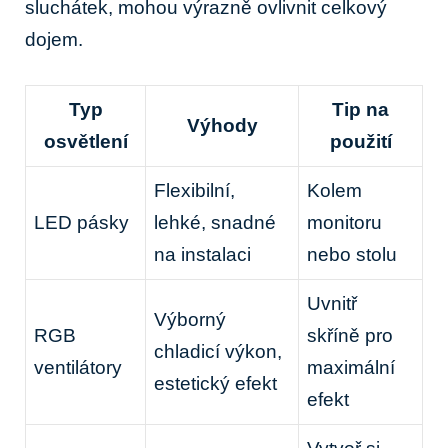
sluchátek, mohou výrazně ovlivnit celkový
dojem.
Typ
Tip na
Výhody
osvětlení
použití
Flexibilní,
Kolem
LED pásky
lehké, snadné
monitoru
na instalaci
nebo stolu
Uvnitř
Výborný
RGB
skříně pro
chladicí výkon,
ventilátory
maximální
estetický efekt
efekt