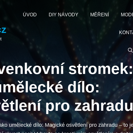
ÚVOD
DIY NÁVODY
MĚŘENÍ
MOD
cz
KONT
t
 venkovní stromek
umělecké dílo:
ětlení pro zahrad
ako umělecké dílo: Magické osvětlení pro zahradu – to j