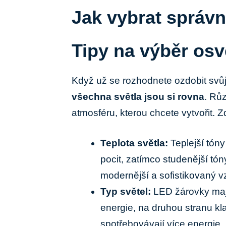
Jak vybrat správn
Tipy na výběr ⁤osv
Když už ​se rozhodnete ozdobit svů
všechna světla jsou si rovna
. Rů
atmosféru, kterou chcete vytvořit. Zd
Teplota světla:
​Teplejší tóny
pocit,⁢ zatímco studenější ‌t
modernější a sofistikovaný v
Typ světel:
LED‍ žárovky ⁢ma
energie, na druhou stranu ⁤kl
spotřebovávají⁢ více energie.