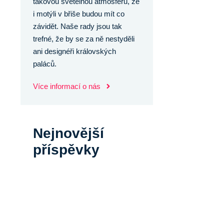
takovou světelnou atmosféru, že
i motýli v břiše budou mít co
závidět. Naše rady jsou tak
trefné, že by se za ně nestyděli
ani designéři královských
paláců.
Více informací o nás
Nejnovější
příspěvky