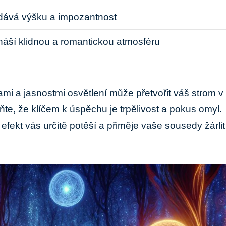
dává‍ výšku a impozantnost
náší ⁢klidnou a romantickou atmosféru
i a jasnostmi osvětlení může ⁣přetvořit ⁣váš strom‍ v
e, že klíčem k úspěchu je trpělivost a pokus omyl.‌
 efekt vás určitě ‌potěší a přiměje ⁣vaše ⁤sousedy ‌žárlit