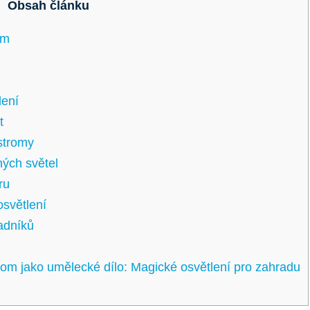
Obsah článku
om
lení
t
 stromy
ých⁣ světel
ru
 osvětlení
adníků
trom jako umělecké dílo: Magické osvětlení pro zahradu