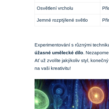
Osvětlení vrcholu
Při
Jemné rozptýlené světlo
Při
Experimentování s různými ⁢technikam
úžasné umělecké ‍dílo
. Nezapomeňt
Ať už zvolíte jakýkoliv‌ styl, konečný​
na ⁣vaši kreativitu!