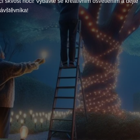
ící skvost noci! Vybavte se kreativním osvětlením a dejte
návštěvníka!