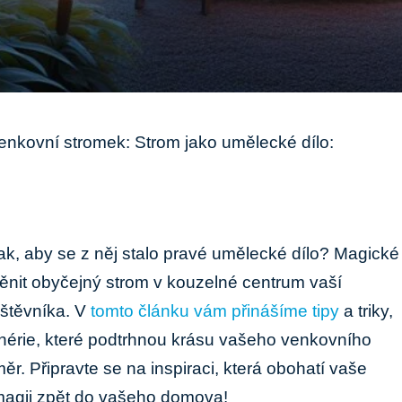
venkovní stromek: Strom jako umělecké dílo:
 tak, aby se ⁢z něj ‍stalo pravé umělecké ⁣dílo? Magické
měnit obyčejný strom v kouzelné centrum vaší
štěvníka. V⁣
tomto článku vám přinášíme tipy
⁤ a triky,
enérie, ⁤které podtrhnou⁤ krásu ⁢vašeho ⁣venkovního
r. Připravte ⁤se‌ na inspiraci,⁣ která obohatí vaše
magii zpět do⁢ vašeho domova!