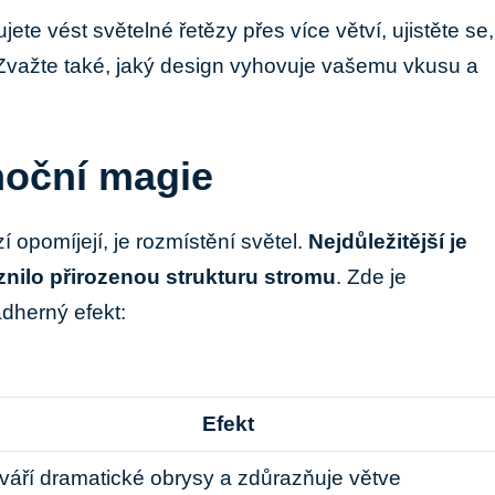
ete vést světelné řetězy přes více větví, ujistěte se,
 Zvažte také, jaký design vyhovuje vašemu vkusu a​
noční magie
opomíjejí, ⁣je⁢ rozmístění světel.
Nejdůležitější je
znilo přirozenou strukturu ‌stromu
. Zde‌ je
dherný‌ efekt:
Efekt
váří dramatické ‌obrysy ‌a zdůrazňuje větve