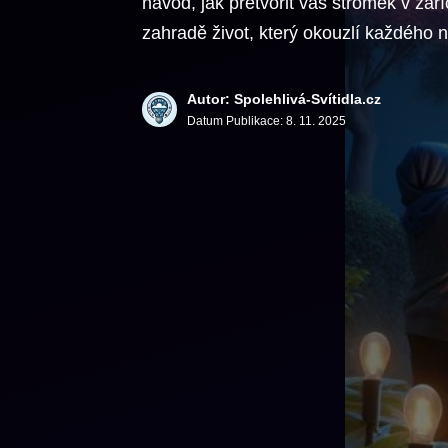
návod, jak přetvořit váš stromek v zář
zahradě život, který okouzlí každého 
Autor: Spolehlivá-Svítidla.cz
Datum Publikace:
8. 11. 2025