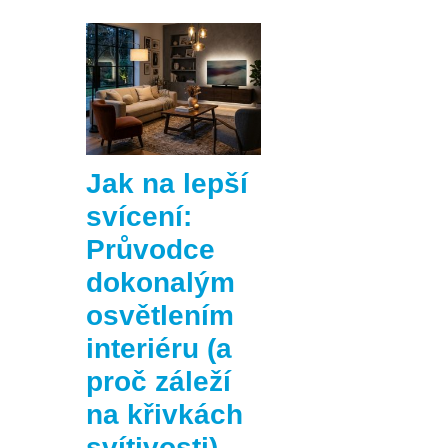
Jak na lepší
svícení:
Průvodce
dokonalým
osvětlením
interiéru (a
proč záleží
na křivkách
svítivosti)