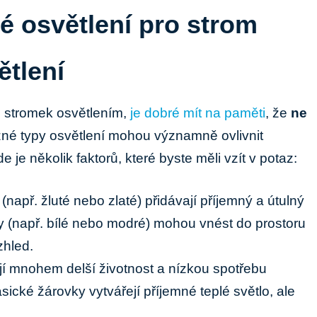
é osvětlení ‍pro strom
ětlení
j stromek osvětlením,
je dobré mít na paměti
, že
ne
zné typy osvětlení mohou významně ovlivnit
e ​je několik faktorů, které byste měli vzít v potaz:
 (např. ‍žluté nebo zlaté) přidávají příjemný a ⁢útulný​
óny⁤ (např. bílé‌ nebo modré) mohou vnést do prostoru
zhled.
jí mnohem delší životnost a‌ nízkou spotřebu
asické žárovky vytvářejí příjemné teplé světlo, ale