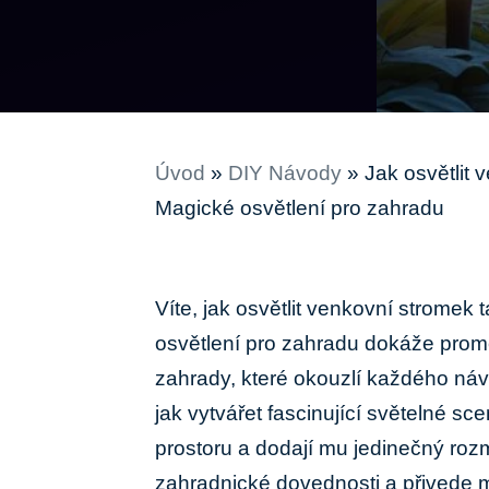
Úvod
»
DIY Návody
»
Jak osvětlit 
Magické osvětlení pro zahradu
Víte, jak osvětlit ⁢venkovní ​stromek
⁣osvětlení pro zahradu dokáže ‍pro
zahrady, které okouzlí každého⁣ náv
jak vytvářet fascinující světelné sc
prostoru a⁣ dodají ⁣mu jedinečný rozmě
zahradnické dovednosti a přivede 