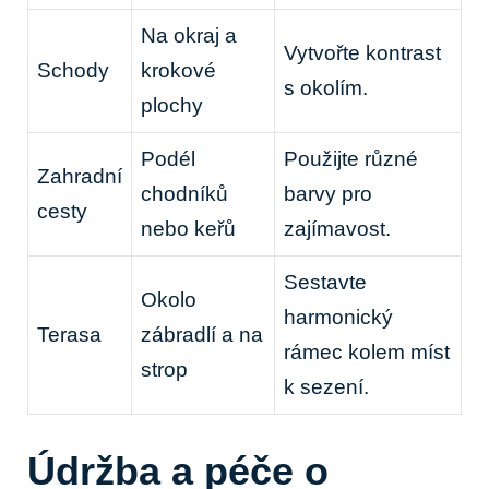
Na okraj a
Vytvořte kontrast
Schody
krokové
s okolím.
plochy
Podél
Použijte různé
Zahradní
chodníků
barvy pro
cesty
nebo keřů
zajímavost.
Sestavte
Okolo
harmonický
Terasa
zábradlí a na
rámec kolem míst
strop
k sezení.
Údržba a péče o