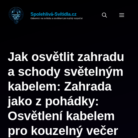
Přeskočit
na
Spolehlivá-Svítidla.cz
MEN
Odborníci na svítidla a osvětlení pro každý rozpočet
obsah
Jak osvětlit zahradu
a schody světelným
kabelem: Zahrada
jako z pohádky:
Osvětlení kabelem
pro kouzelný večer