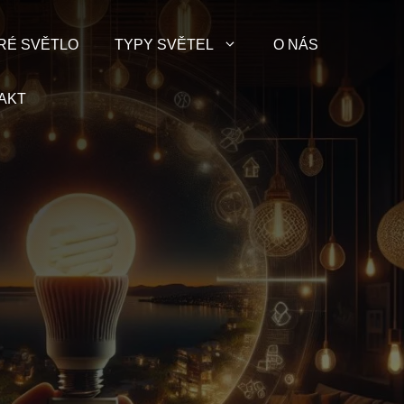
RÉ SVĚTLO
TYPY SVĚTEL
O NÁS
AKT