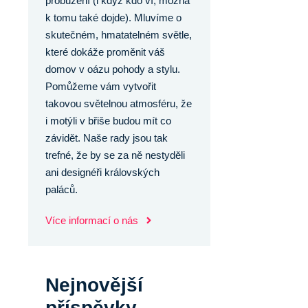
probuzení (i když kdo ví, možná
k tomu také dojde). Mluvíme o
skutečném, hmatatelném světle,
které dokáže proměnit váš
domov v oázu pohody a stylu.
Pomůžeme vám vytvořit
takovou světelnou atmosféru, že
i motýli v břiše budou mít co
závidět. Naše rady jsou tak
trefné, že by se za ně nestyděli
ani designéři královských
paláců.
Více informací o nás
Nejnovější
příspěvky