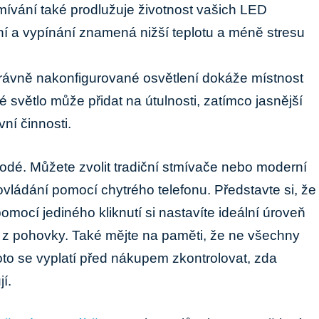
ívání také prodlužuje životnost vašich LED
í a vypínání znamená nižší teplotu a méně stresu
ávně nakonfigurované osvětlení dokáže místnost
é světlo může přidat na útulnosti, zatímco jasnější
vní činnosti.
odé. Můžete zvolit tradiční stmívače nebo moderní
ovládání pomocí chytrého telefonu. Představte si, že
mocí jediného kliknutí si nastavíte ideální úroveň
at z pohovky. Také mějte na paměti, že ne všechny
oto se vyplatí před nákupem zkontrolovat, zda
í.