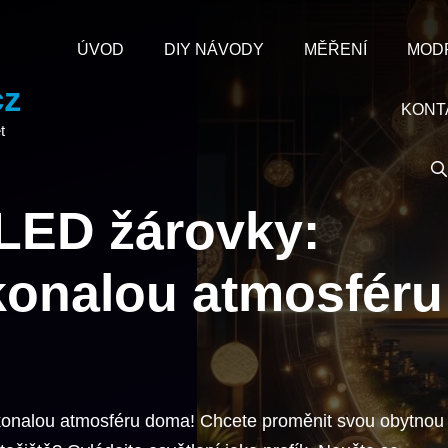
ÚVOD
DIY NÁVODY
MĚŘENÍ
MOD
cz
KONT
t
 LED žárovky:
konalou atmosféru
okonalou atmosféru doma! Chcete proměnit svou obytnou