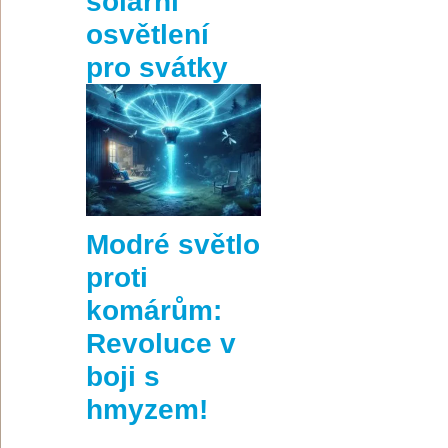
solární
osvětlení
pro svátky
Modré světlo
proti
komárům:
Revoluce v
boji s
hmyzem!