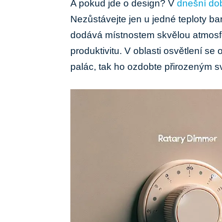
A pokud jde o design? V
dnešní do
Nezůstávejte jen u jedné teploty bar
dodává místnostem skvělou atmosfé
produktivitu. V oblasti osvětlení se
palác, tak ho ozdobte přirozeným s