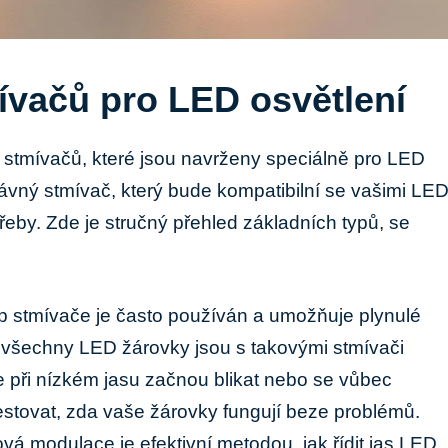
ívačů pro LED osvětlení
ů stmívačů, které jsou navrženy speciálně pro LED
právný stmívač, který bude kompatibilní se vašimi LE
eby. Zde je stručný přehled základních typů, se
p stmívače je často používán a umožňuje plynulé
 všechny LED žárovky jsou s takovými stmívači
že při nízkém jasu začnou blikat nebo se vůbec
testovat, zda vaše žárovky fungují beze problémů.
vá modulace je efektivní metodou, jak řídit jas LED