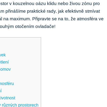
ostor v kouzelnou oázu klidu nebo živou zónu pro
 přinášíme praktické rady, jak efektivně stmívat
ál na maximum. Připravte se na to, že atmosféra ve
ouhým otočením ovladače!
vek
tlení
 domov
tmosféru
í
ivotnost
v různých prostorech