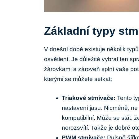
Základní typy stm
V dnešní době existuje několik typ
osvětlení. Je důležité vybrat ten s
žárovkami a zároveň splní vaše potř
kterými se můžete setkat:
Triakové stmívače:
Tento ty
nastavení jasu. Nicméně, ne
kompatibilní. Může se stát, 
nerozsvítí. Takže je dobré o
PWM stmívače:
Pulsně šířko