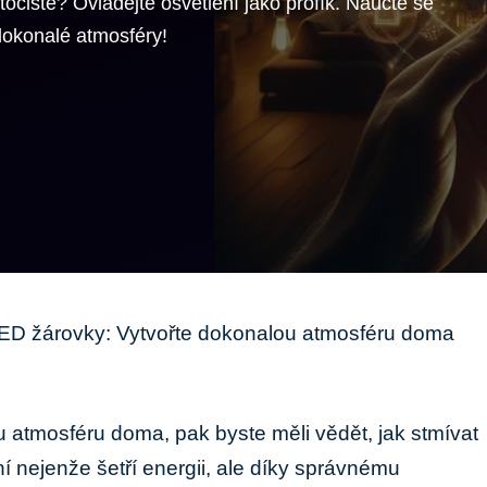
očiště? Ovládejte osvětlení jako profík. Naučte se
dokonalé atmosféry!
LED žárovky: Vytvořte dokonalou atmosféru doma
u atmosféru doma, pak byste měli vědět, jak stmívat
í nejenže šetří energii, ale díky správnému