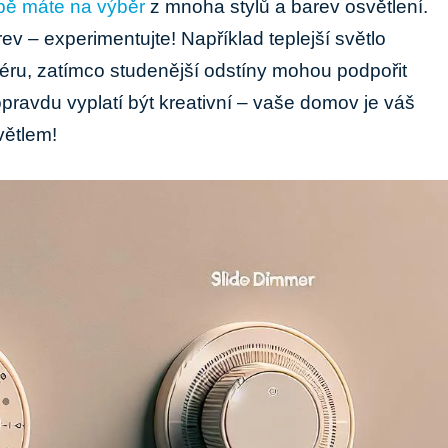
bě máte na výběr
z mnoha stylů a barev osvětlení.
ev – experimentujte! Například teplejší světlo
ru, zatímco studenější odstíny mohou podpořit
 opravdu vyplatí být kreativní – vaše domov je váš
větlem!