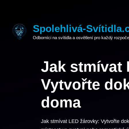
Přeskočit
na
obsah
Spolehlivá-Svítidla.
Odborníci na svítidla a osvětlení pro každý rozpoče
Jak stmívat
Vytvořte do
doma
Jak stmívat LED žárovky: Vytvořte d