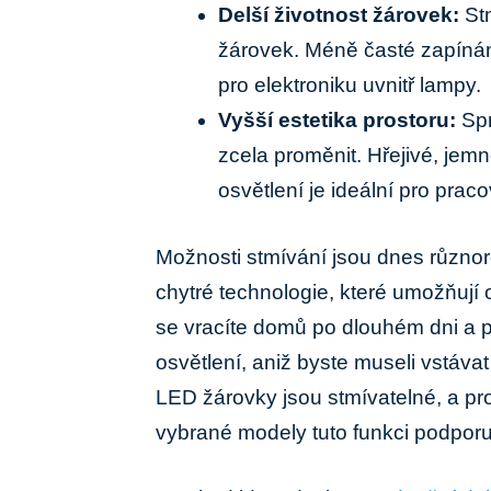
Delší životnost žárovek:
Stm
žárovek. Méně časté zapínán
pro elektroniku uvnitř lampy.
Vyšší estetika prostoru:
Spr
zcela proměnit. Hřejivé, jemn
osvětlení je ideální pro praco
Možnosti stmívání jsou dnes různor
chytré technologie, které umožňují 
se vracíte domů po dlouhém dni a po
osvětlení, aniž byste museli vstáv
LED žárovky jsou stmívatelné, a pr
vybrané modely tuto funkci podporuj