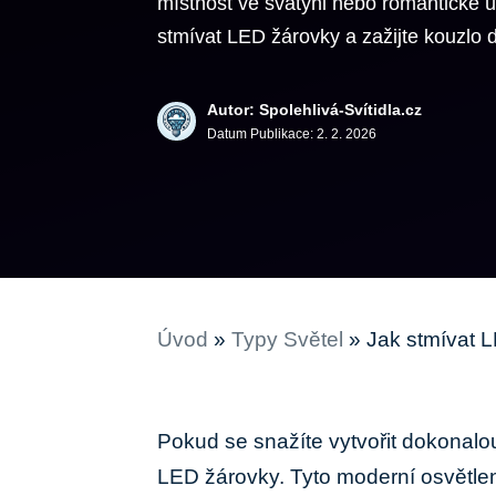
místnost ve svatyni nebo romantické út
stmívat LED žárovky a zažijte kouzlo 
Autor: Spolehlivá-Svítidla.cz
Datum Publikace:
2. 2. 2026
Úvod
»
Typy Světel
»
Jak stmívat 
Pokud se snažíte vytvořit dokonalo
LED žárovky. Tyto moderní osvětlen