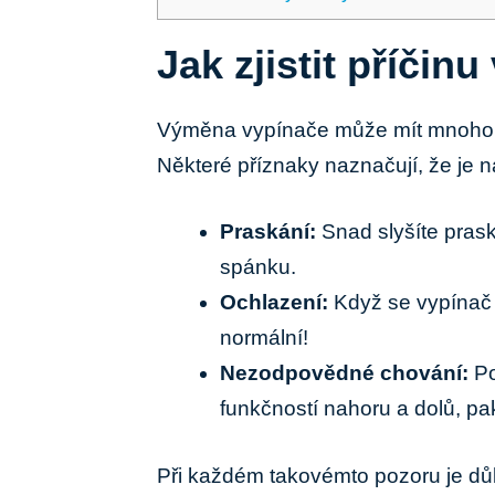
Jak zjistit příči
Výměna vypínače může mít mnoho
Některé příznaky naznačují, že je 
Praskání:
Snad slyšíte prask
spánku.
Ochlazení:
Když se vypínač z
normální!
Nezodpovědné chování:
Po
funkčností nahoru a dolů, pa
Při každém takovémto pozoru je důle