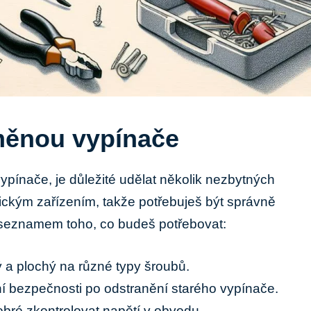
měnou vypínače
ypínače, je důležité udělat několik nezbytných
trickým zařízením, takže potřebuješ být správně
seznamem toho, co budeš potřebovat:
ý a plochý na různé typy šroubů.
ní bezpečnosti po odstranění starého vypínače.
bré zkontrolovat napětí v obvodu.