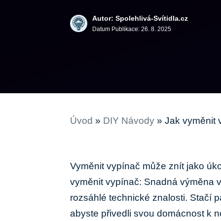
Autor: Spolehlivá-Svítidla.cz
Datum Publikace:
26. 8. 2025
Úvod
»
DIY Návody
»
Jak vyměnit 
Vyměnit vypínač může znít jako úko
vyměnit vypínač: Snadná výměna vypí
rozsáhlé technické znalosti. Stačí
abyste přivedli svou domácnost k n