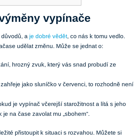
nu výměny vypínače
 důvodů, a
je dobré vědět
, co nás k tomu vedlo.
načase udělat změnu. Může se jednat o:
ání, hrozný zvuk, který vás snad probudí ze
ahřeje jako sluníčko v červenci, to rozhodně není
kud je vypínač včerejší starožitnost a lítá s jeho
k je na čase zavolat mu „sbohem“.
žité přistoupit k situaci s rozvahou. Můžete si