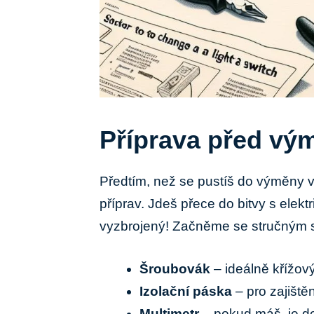
Příprava před vý
Předtím, než se pustíš do výměny v
příprav. Jdeš přece do bitvy s elek
vyzbrojený! Začněme se stručným 
Šroubovák
– ideálně křížov
Izolační páska
– pro zajiště
Multimetr
– pokud máš, je do