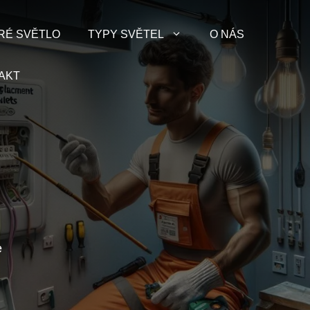
RÉ SVĚTLO
TYPY SVĚTEL
O NÁS
AKT
e