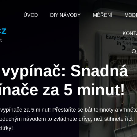
ÚVOD
DIY NÁVODY
MĚŘENÍ
MOD
cz
KONT
t
 vypínač: Snadná
nače za 5 minut!
ypínače za 5 minut! Přestaňte se bát temnoty a vrhnět
duchým návodem to zvládnete dříve, než stihnete říct
ítřky!