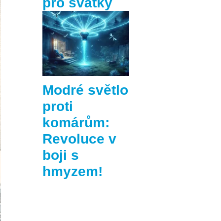
pro svátky
Modré světlo
proti
komárům:
Revoluce v
boji s
hmyzem!