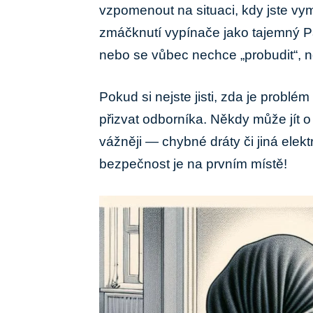
vzpomenout na situaci, kdy jste vy
zmáčknutí vypínače jako tajemný 
nebo se vůbec nechce „probudit“, ne
Pokud si nejste jisti, zda je problé
přizvat odborníka. Někdy může jít o
vážněji — chybné dráty či jiná elekt
bezpečnost je na prvním místě!