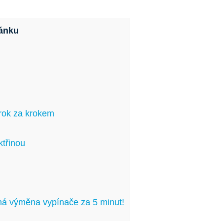
ánku
krok za krokem
ktřinou
ná výměna vypínače za 5 minut!