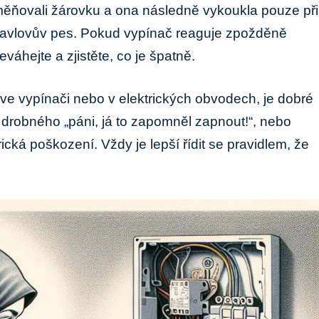
měňovali žárovku a ona následně vykoukla pouze při
Pavlovův pes. Pokud vypínač reaguje zpožděně
váhejte a zjistěte, co je špatně.
m ve vypínači nebo v elektrických obvodech, je dobré
 drobného „páni, já to zapomněl zapnout!“, nebo
rická poškození. Vždy je lepší řídit se pravidlem, že