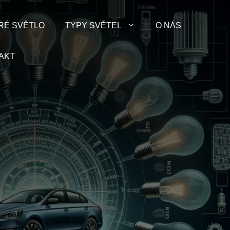
RÉ SVĚTLO
TYPY SVĚTEL
O NÁS
AKT