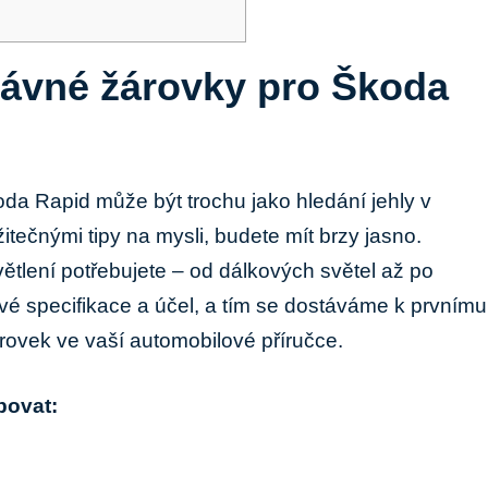
rávné žárovky pro Škoda⁤
da Rapid může být trochu jako hledání jehly v
ečnými tipy na mysli, budete ⁤mít‍ brzy ⁢jasno.
světlení potřebujete – ⁣od dálkových světel až ⁢po
vé specifikace a účel, a tím se dostáváme ⁢k prvnímu
žárovek ve vaší automobilové příručce.
bovat: