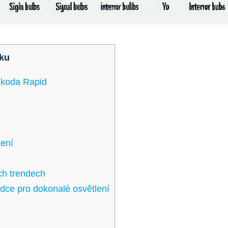
ku
Škoda⁤ Rapid
lení
ch trendech
odce pro dokonalé osvětlení