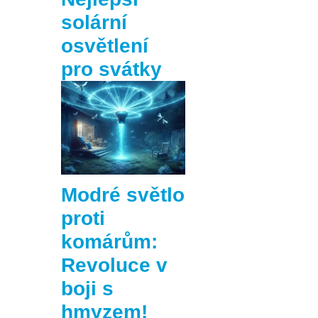
solární
osvětlení
pro svátky
Modré světlo
proti
komárům:
Revoluce v
boji s
hmyzem!