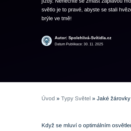
jízdy. Nenechte se zmást záplavou mož
světlo je to pravé, abyste se stali hv
brýle ve tmě!
Autor: Spolehlivá-Svítidla.cz
Datum Publikace:
30. 11. 2025
Úvod
»
Typy Světel
»
Jaké žárovky
Když se mluví o optimálním osvětlen