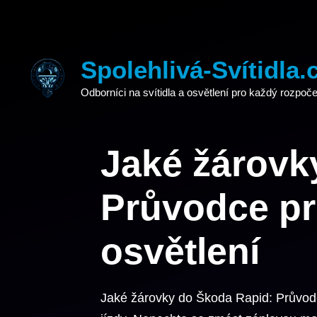
Přeskočit
na
obsah
Spolehlivá-Svítidla.
Odborníci na svítidla a osvětlení pro každý rozpoče
Jaké žárovk
Průvodce pr
osvětlení
Jaké žárovky do Škoda Rapid: Průvodc