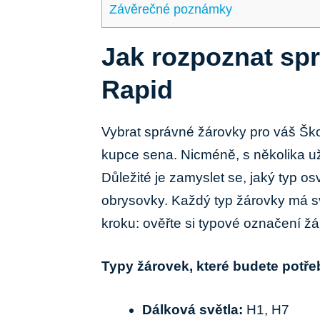
Závěrečné poznámky
Jak rozpoznat ‍sp
Rapid
Vybrat správné žárovky pro váš Ško
kupce sena. Nicméně, s několika užit
Důležité ⁢je zamyslet se, jaký⁣ typ o
obrysovky. Každý typ žárovky má⁣ s
kroku: ověřte si typové ⁤označení​ 
Typy žárovek, které⁣ budete potře
Dálková světla:
H1, H7