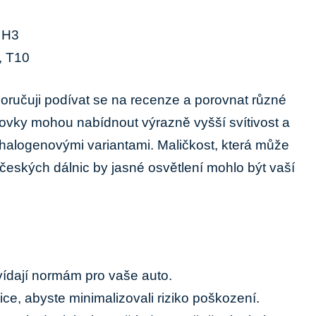
 H3
 T10
ručuji podívat se na recenze a porovnat různé
ovky mohou nabídnout výrazně vyšší ⁢svítivost‍ a
halogenovými⁣ variantami. Maličkost,​ která může
h českých ⁣dálnic by jasné osvětlení mohlo být vaší
vídají normám pro vaše ⁤auto.
ce, abyste⁤ minimalizovali ⁢riziko poškození.