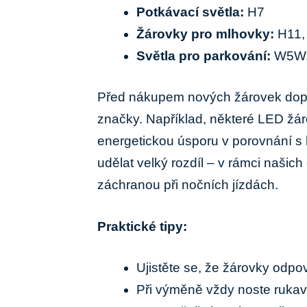
Potkávací světla:
H7
Žárovky pro mlhovky:
H11,
Světla pro parkování:
W5W,‌
Před⁣ nákupem nových žárovek dopo
značky. Například, některé LED ⁤žár
energetickou⁣ úsporu v porovnání s 
udělat velký rozdíl –‌ v rámci našic
‍záchranou při‌ nočních jízdách.
Praktické tipy:
Ujistěte ‍se, že žárovky odpo
Při ‍výměně vždy ⁤noste rukavi