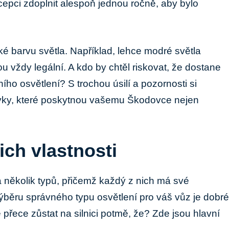
cepci zdoplnit alespoň jednou ročně, aby⁤ bylo
‍ barvu světla. ⁤Například, lehce modré​ světla‍
 vždy legální.⁤ A kdo by⁣ chtěl riskovat, že dostane ​
ího osvětlení? ⁤S trochou úsilí ⁣a ⁤pozornosti si⁤
vky, které​ poskytnou vašemu Škodovce nejen
ich vlastnosti
 několik typů, přičemž každý z nich má ⁤své‌
‌výběru správného ‍typu osvětlení pro váš vůz je dobré
 přece zůstat⁢ na silnici potmě, že? Zde jsou hlavní