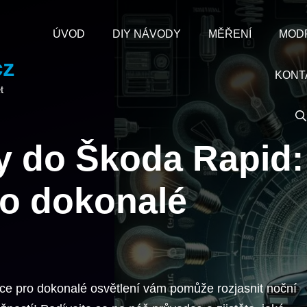
ÚVOD
DIY NÁVODY
MĚŘENÍ
MOD
cz
KONT
t
y do Škoda Rapid:
o dokonalé
e pro dokonalé osvětlení vám pomůže rozjasnit noční