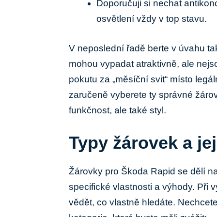
Doporučuji si nechat antikon
osvětlení vždy v top ⁢stavu.
V neposlední řadě⁤ berte v úvahu také
mohou ​vypadat atraktivně, ale nejsou
pokutu za „měsíční⁢ svit“ ⁢místo legáln
zaručeně vyberete ty správné žáro
funkčnost, ale ​také styl.
Typy žárovek a jej
Žárovky ⁢pro Škoda Rapid se dělí na
specifické vlastnosti a výhody. Při 
vědět, co ‍vlastně hledáte. Nechcete