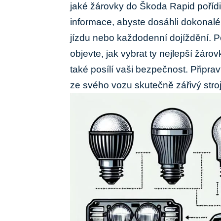
jaké žárovky do Škoda Rapid pořídi
informace,⁣ abyste⁤ dosáhli dokonaléh
jízdu nebo každodenní dojíždění. Po
objevte, jak vybrat ty‍ nejlepší žárov
také posílí vaši bezpečnost.‌ Připrav
ze ‍svého vozu ⁢skutečně​ zářivý stroj