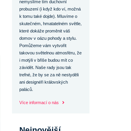
nemyslíme tím duchovní
probuzení (i když kdo ví, možná
k tomu také dojde). Mluvíme o
skutečném, hmatatelném světle,
které dokáže proměnit váš
domov v oázu pohody a stylu.
Pomůžeme vám vytvořit
takovou světelnou atmosféru, že
i motýli v břiše budou mít co
závidět. Naše rady jsou tak
trefné, že by se za ně nestyděli
ani designéři královských
paláců.
Více informací o nás
Nejnovější