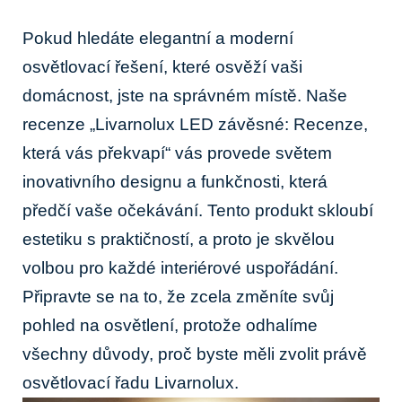
Pokud hledáte elegantní a moderní⁣
osvětlovací řešení,⁢ které osvěží vaši
domácnost, jste na správném⁤ místě. Naše
recenze „Livarnolux LED závěsné: Recenze,
⁤která⁢ vás překvapí“ vás provede světem
inovativního⁢ designu a funkčnosti,​ která
předčí⁣ vaše očekávání. ⁣Tento produkt‌ skloubí
estetiku s praktičností, a proto je skvělou
volbou pro‍ každé⁣ interiérové ⁢uspořádání.
Připravte se na to, že zcela​ změníte svůj
pohled na osvětlení,⁤ protože odhalíme⁤
všechny důvody, proč byste měli zvolit právě
osvětlovací ​řadu⁤ Livarnolux.