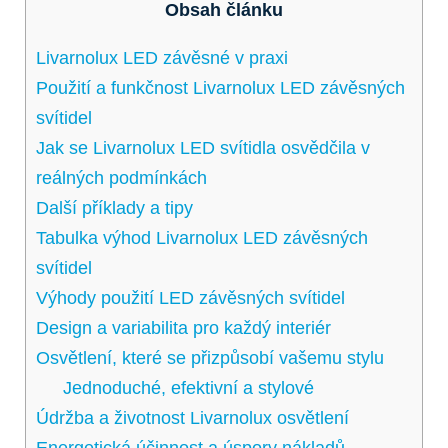
Obsah článku
Livarnolux LED závěsné v praxi
Použití a funkčnost⁢ Livarnolux ​LED závěsných‌
svítidel
Jak se Livarnolux LED svítidla osvědčila‍ v⁢
reálných podmínkách
Další příklady a tipy
Tabulka výhod Livarnolux​ LED závěsných
svítidel
Výhody použití LED závěsných ‌svítidel
Design a variabilita ⁢pro‌ každý interiér
Osvětlení, které⁣ se přizpůsobí ‍vašemu stylu
Jednoduché, efektivní a⁣ stylové
Údržba a⁤ životnost Livarnolux osvětlení
Energetická účinnost a úspory nákladů