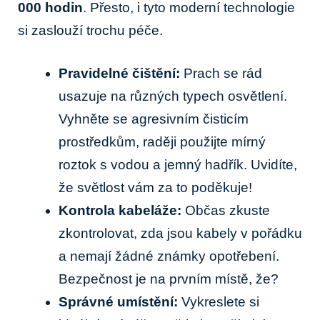
000 hodin
. Přesto, i tyto moderní technologie
si ‌zaslouží trochu péče.
Pravidelné čištění:
Prach se rád
usazuje na různých​ typech osvětlení.
Vyhněte​ se⁢ agresivním čisticím ​
prostředkům,⁢ raději použijte ‌mírný
roztok s‌ vodou a ‌jemný⁤ hadřík. Uvidíte,
‍že světlost ‍vám⁢ za to poděkuje!
Kontrola ⁤kabeláže:
⁤Občas zkuste
zkontrolovat, zda jsou kabely⁣ v pořádku
a nemají ​žádné⁣ známky opotřebení.
‌Bezpečnost ‌je na⁣ prvním místě,‌ že?
Správné umístění:
Vykreslete si‌