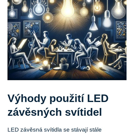
Výhody použití LED
závěsných ‌svítidel
LED závěsná ⁣svítidla se⁢ stávají stále​