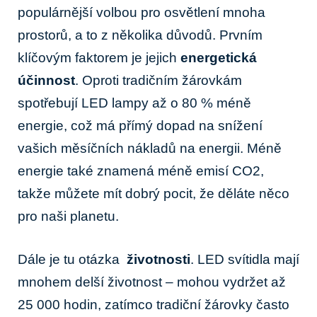
populárnější⁢ volbou‌ pro osvětlení mnoha
prostorů, a to z několika důvodů. ‌Prvním‍
klíčovým faktorem⁣ je jejich
energetická
účinnost
. Oproti ⁣tradičním žárovkám
spotřebují LED lampy ⁤až o​ 80 % ​méně
energie, což má přímý⁣ dopad na snížení
vašich měsíčních nákladů na⁢ energii. ⁢Méně
energie⁤ také znamená méně emisí ⁤CO2,
takže‍ můžete mít ‌dobrý pocit, že děláte něco
pro‌ naši⁢ planetu.
Dále je​ tu otázka ⁤
životnosti
. LED svítidla ‍mají
mnohem delší životnost – mohou vydržet až
25 000 hodin, zatímco​ tradiční žárovky často