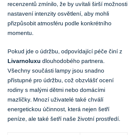
recenzentů⁣ zmínilo, že by uvítali​ širší ⁢možnosti
nastavení intenzity osvětlení,‌ aby‌ mohli
přizpůsobit atmosféru podle konkrétního
momentu.
Pokud jde o⁢ údržbu,⁣ odpovídající péče činí z⁣
Livarnoluxu
dlouhodobého partnera.
Všechny součásti‌ lampy jsou snadno
přístupné ‍pro údržbu,⁢ což obzvlášť‍ ocení
rodiny s malými dětmi nebo domácími
mazlíčky. Mnozí uživatelé také ⁣chválí
energetickou ‌účinnost, ⁢která ⁤nejen šetří
peníze, ale​ také šetří naše životní ‌prostředí.