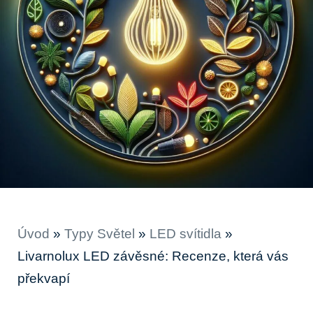
Úvod
»
Typy Světel
»
LED svítidla
»
Livarnolux LED závěsné: Recenze, která vás
překvapí