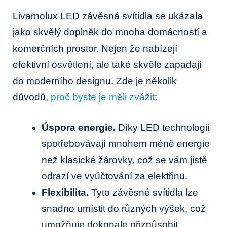
Livarnolux ⁢LED závěsná svítidla se ukázala ​
jako⁢ skvělý doplněk⁢ do mnoha domácností⁢ a
komerčních prostor. Nejen ⁣že nabízejí
⁣efektivní osvětlení, ‌ale také​ skvěle zapadají
do moderního designu. Zde je⁢ několik
⁣důvodů,⁣
proč byste je měli zvážit
:
Úspora energie.
​Díky LED technologii
spotřebovávají mnohem méně energie
než ​klasické⁤ žárovky, což se vám jistě‌
odrazí ve vyúčtování za ‍elektřinu.
Flexibilita.
Tyto závěsné svítidla lze
snadno ⁣umístit do‌ různých výšek, což
‍umožňuje dokonale přizpůsobit