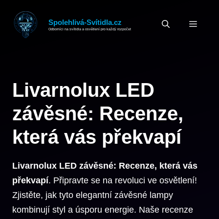
Přeskočit
na
Spolehlivá-Svítidla.cz
MEN
Odborníci na svítidla a osvětlení pro každý rozpočet
obsah
Livarnolux LED
závěsné: Recenze,
která vás překvapí
Livarnolux LED závěsné: Recenze, která vás
překvapí
. Připravte se na revoluci ve osvětlení!
Zjistěte, jak tyto elegantní závěsné lampy
kombinují styl a úsporu energie. Naše recenze