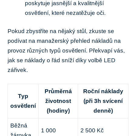
poskytuje ⁤jasnější a ‍kvalitnější
⁢osvětlení, které nezatěžuje oči.
Pokud zbystříte na⁢ nějaký stůl, zkuste se
⁣podívat na manažerský přehled ​nákladů na​
provoz různých⁤ typů ⁢osvětlení. Překvapí vás,
jak se náklady o řád sníží díky volbě LED
⁢zářivek.
Průměrná
Roční náklady
Typ
životnost
(při 3h svícení
osvětlení
⁢(hodiny)
denně)
Běžná⁤
1 000
2 500 Kč
žárovka