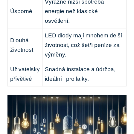
Výrazně‍ nižší spotřeba
Úsporné
energie než klasické
osvětlení.
LED ⁣diody ⁢mají mnohem delší
Dlouhá
životnost, ‍což‍ šetří peníze za
životnost
⁤výměny.
Uživatelsky
Snadná instalace a údržba,
přívětivé
ideální i pro ⁣laiky.