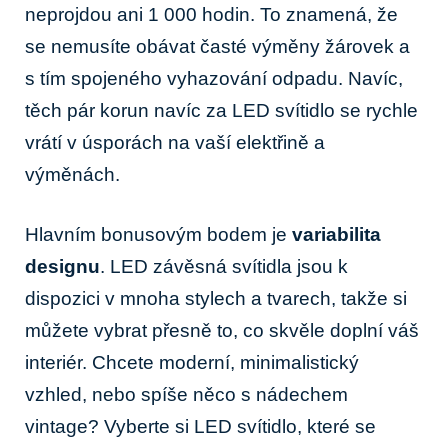
neprojdou ani 1 000 hodin.‌ To ‌znamená, že
se​ nemusíte ​obávat časté výměny žárovek a
s‍ tím spojeného vyhazování⁣ odpadu. Navíc,
těch pár korun ‌navíc za ​LED svítidlo se ‍rychle
vrátí v úsporách ⁤na vaší elektřině a
⁤výměnách.
Hlavním​ bonusovým bodem je
variabilita
designu
. LED‍ závěsná svítidla‌ jsou k
⁣dispozici v mnoha stylech⁣ a‍ tvarech,‌ takže si⁣
můžete‌ vybrat přesně to, co ⁢skvěle doplní⁣ váš
interiér. Chcete⁤ moderní, minimalistický
vzhled, nebo‌ spíše ​něco s ‍nádechem
⁢vintage? Vyberte ⁢si LED​ svítidlo, které ⁢se⁤