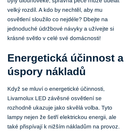
byly ⁤dlouhověké, správná péče ​může udělat
velký rozdíl. A ⁢kdo‍ by nechtěl, aby mu
⁤osvětlení⁢ sloužilo co nejdéle?⁣ Dbejte ⁤na
jednoduché údržbové návyky a užívejte si⁣
krásné světlo v⁣ celé své domácnosti!
Energetická účinnost a
úspory nákladů
Když se⁢ mluví‌ o energetické účinnosti,​
Livarnolux LED závěsné osvětlení se
rozhodně ukazuje jako​ skvělá volba. Tyto
lampy nejen‍ že šetří ‌elektrickou energii, ale
také přispívají ⁤k nižším⁣ nákladům ​na provoz.