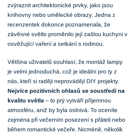
zvýraznit architektonické prvky, jako jsou
knihovny⁢ nebo ‌umělecké obrazy.‌ Jedna z
recenzentek dokonce poznamenala, že​
závěsné světlo proměnilo její ⁢zašlou kuchyni ​v
osvěžující vaření a setkání s ⁤rodinou.
Většina uživatelů souhlasí, že montáž lampy ​
je ‌velmi jednoduchá, což je ‍ideální pro ty z
nás, ‌kteří si raději neprovádějí DIY projekty.⁤
Nejvíce pozitivních ​ohlasů se soustředí⁣ na
kvalitu světla
– to prý vytváří příjemnou
atmosféru, aniž by ​byla ⁣oslnivá. To oceníte
zejména při večerním posezení s přáteli nebo ​
během romantické večeře. Nicméně, několik