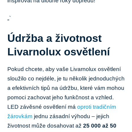
inspirovat na dlouhé roky dopředu!
„`
Údržba a⁤ životnost
Livarnolux osvětlení
Pokud chcete, aby vaše Livarnolux osvětlení
sloužilo co nejdéle, ⁤je tu ⁢několik jednoduchých
a efektivních⁣ tipů⁢ na údržbu, ‍které vám mohou
pomoci zachovat ⁣jeho funkčnost a vzhled.
‍LED závěsné ⁤osvětlení má ​
oproti tradičním
žárovkám
jednu zásadní výhodu – jejich
životnost‍ může dosahovat až
25 000 až 50