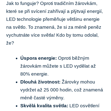
Jak to funguje? Oproti tradičním žárovkám,
které⁤ se při svícení zahřívají a ⁢plýtvají energií,
LED​ technologie přeměňuje⁣ většinu energie
na světlo. To znamená, že ‍si za méně peněz
vychutnáte ‍více světla! Kdo‍ by tomu odolal,
že?
Úspora energie:
Oproti ‍běžným
žárovkám můžete s ⁤LED vydělat až
80% energie.
Dlouhá životnost:
Žárovky mohou
vydržet až 25​ 000 hodin, ⁣což ⁤znamená
méně časté výměny.
Skvělá ⁢kvalita světla:
LED osvětlení