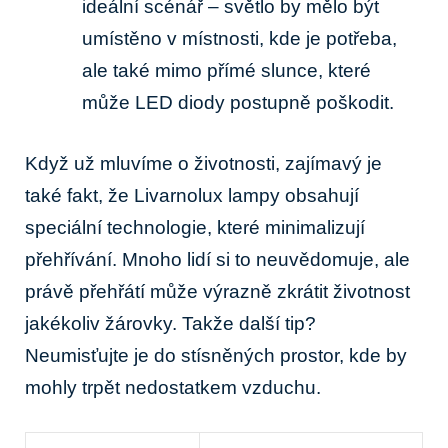
ideální scénář –‌ světlo ⁤by mělo být
umístěno v⁣ místnosti,​ kde je potřeba,
ale také mimo přímé‍ slunce, které
může LED diody ​postupně poškodit. ⁤
Když už mluvíme ‍o‌ životnosti, zajímavý ⁣je
také⁢ fakt, že Livarnolux‍ lampy obsahují
speciální technologie, které minimalizují‌
přehřívání.​ Mnoho lidí ​si to neuvědomuje, ale
právě přehřátí může výrazně zkrátit⁢ životnost
jakékoliv žárovky. Takže další tip?
Neumisťujte⁤ je do stísněných prostor, kde ⁣by
mohly⁤ trpět nedostatkem vzduchu.