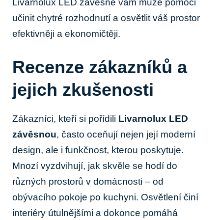
Livarnolux LED závěsné vám může pomoci
učinit chytré rozhodnutí a osvětlit váš prostor
efektivněji a ekonomičtěji.
Recenze zákazníků ⁣a
‌jejich zkušenosti
Zákazníci, kteří si pořídili
Livarnolux‍ LED
závěsnou
, často oceňují nejen ‍její‌ moderní⁤
design, ale⁢ i ‍funkčnost, kterou poskytuje.
Mnozí vyzdvihují,‍ jak skvěle⁣ se hodí do⁣
různých prostorů⁢ v domácnosti – od
obývacího pokoje po kuchyni. Osvětlení činí
interiéry útulnějšími a dokonce pomáhá​