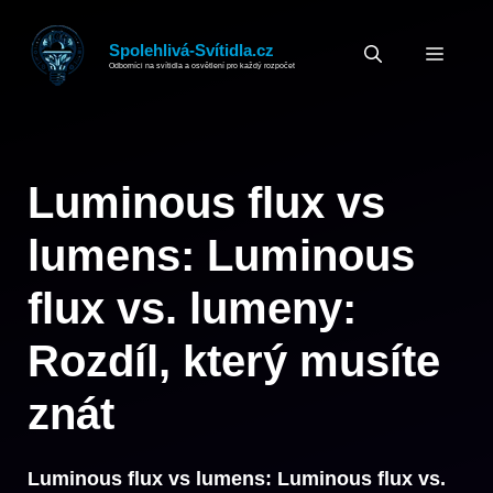
Přeskočit
na
Spolehlivá-Svítidla.cz
MEN
Odborníci na svítidla a osvětlení pro každý rozpočet
obsah
Luminous flux vs
lumens: Luminous
flux vs. lumeny:
Rozdíl, který musíte
znát
Luminous flux vs lumens: Luminous flux vs.