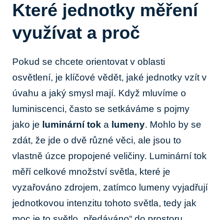
Které jednotky měření
využívat a proč
Pokud se chcete orientovat v oblasti
osvětlení, je klíčové vědět, jaké jednotky vzít v
úvahu a jaký smysl mají. Když mluvíme o
luminiscenci, často se setkáváme s pojmy
jako je
luminární tok
a
lumeny
. Mohlo by se
zdát, že jde o dvě různé věci, ale jsou to
vlastně úzce propojené veličiny. Luminární tok
měří celkové množství světla, které je
vyzařováno zdrojem, zatímco lumeny vyjadřují
jednotkovou intenzitu tohoto světla, tedy jak
moc je to světlo „předáváno“ do prostoru.