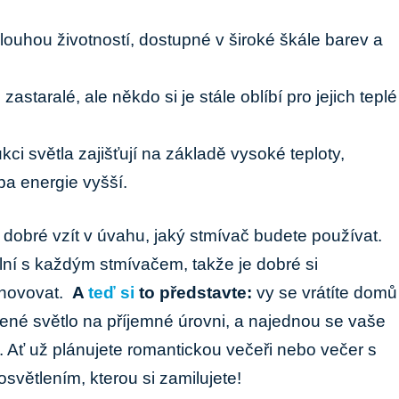
louhou​ životností, dostupné v široké škále barev a⁤
zastaralé, ⁤ale někdo si je stále ‍oblíbí pro jejich teplé‌
ci světla zajišťují na základě vysoké teploty,
eba energie vyšší.
 dobré vzít v⁤ úvahu, ⁣jaký stmívač budete ⁤používat.
ní s každým stmívačem, takže je ⁤dobré si
hovovat. ⁣
A
teď si
to představte:
vy se vrátíte ​domů
ené světlo na příjemné ⁤úrovni, a‍ najednou se vaše
. Ať už plánujete ⁢romantickou večeři nebo večer s
světlením, kterou si zamilujete!