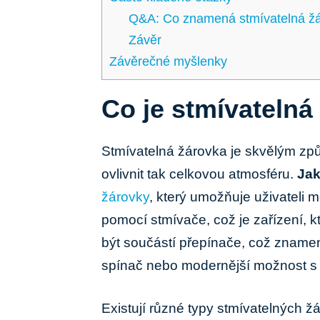
Q&A: Co znamená stmívatelná⁣ ž
Závěr
Závěrečné ⁢myšlenky
Co je stmívatelná 
Stmívatelná žárovka je⁢ skvělým způs
ovlivnit tak celkovou atmosféru.
Jak
žárovky
,⁣ který umožňuje uživateli‌ 
pomocí stmívače, což je zařízení,
být součástí přepínače,⁢ což znamen
spínač nebo modernější možnost‌ 
Existují různé‌ typy⁢ stmívatelných‌ žár