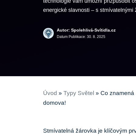
technologie vám umožní přizpůsobit o
energické slavnosti – s stmívatelnými
Autor: Spolehlivá-Svítidla.cz
Datum Publikace:
30. 8. 2025
Úvod
»
Typy Světel
»
Co znamená s
domova!
Stmívatelná žárovka ‍je⁢ klíčovým p