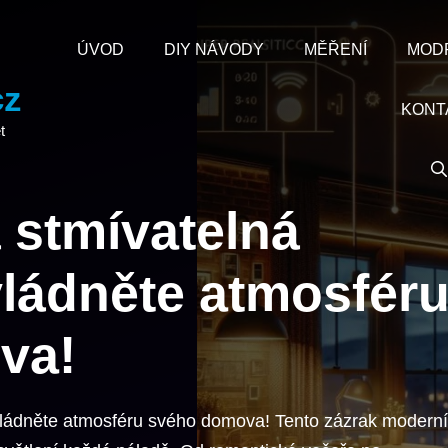
ÚVOD
DIY NÁVODY
MĚŘENÍ
MOD
cz
KONT
t
stmívatelná
ládněte atmosfér
va!
ládněte atmosféru svého domova! Tento zázrak moderní