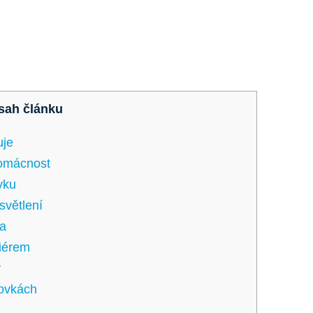
sah článku
uje
domácnost
vku
světlení
ma
riérem
y
rovkách