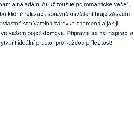
bám a náladám. Ať ​už toužíte po romantické⁣ večeři,
o klidné relaxaci, správné osvětlení hraje zásadní
o vlastně stmívatelná ‌žárovka znamená‌ a jak ji
y ve vašem pojetí domova. Připravte se na inspiraci a
tvořit ideální prostor pro každou ​příležitost!