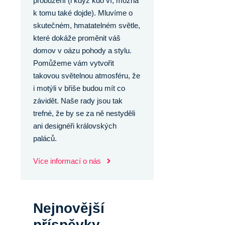
probuzení (i když kdo ví, možná
k tomu také dojde). Mluvíme o
skutečném, hmatatelném světle,
které dokáže proměnit váš
domov v oázu pohody a stylu.
Pomůžeme vám vytvořit
takovou světelnou atmosféru, že
i motýli v břiše budou mít co
závidět. Naše rady jsou tak
trefné, že by se za ně nestyděli
ani designéři královských
paláců.
Více informací o nás
Nejnovější
příspěvky