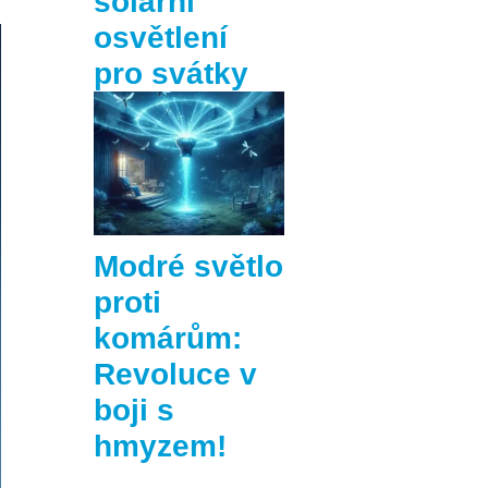
solární
osvětlení
pro svátky
Modré světlo
proti
komárům:
Revoluce v
boji s
hmyzem!