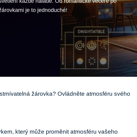
světlení každé náladě. Od romantické večeře po
 žárovkami je to jednoduché!
tmívatelná žárovka? Ovládněte atmosféru svého
rvkem,⁤ který může proměnit‍ atmosféru vašeho