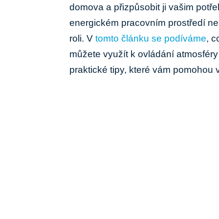
domova⁢ a přizpůsobit ji vašim potře
energickém pracovním prostředí neb
roli. V ⁢
tomto článku se‍ podíváme
, c
můžete využít ‍k ovládání⁤ atmosfér
praktické tipy,​ které vám pomohou vy