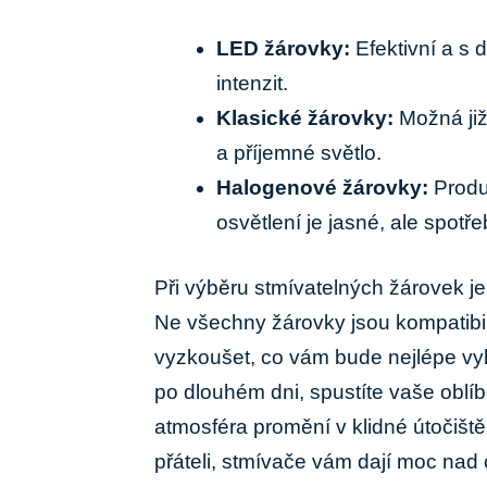
LED žárovky:
Efektivní a s d
intenzit.
Klasické žárovky:
Možná již⁣ 
a příjemné​ světlo.
Halogenové žárovky:
Produk
osvětlení‍ je jasné, ale spotř
Při ⁤výběru stmívatelných⁤ žárovek je
Ne všechny žárovky jsou kompatibil
vyzkoušet,​ co vám bude nejlépe vy
po dlouhém​ dni, spustíte vaše oblíb
atmosféra⁤ promění v klidné útočiště
přáteli, stmívače vám dají moc nad o