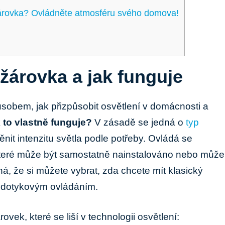
árovka?‌ Ovládněte atmosféru svého domova!
žárovka a ​jak funguje
obem, jak⁢ přizpůsobit⁤ osvětlení ⁣v domácnosti a
 to ⁢vlastně funguje?
V ⁢zásadě⁣ se jedná ‌o
typ
měnit intenzitu ‌světla ​podle potřeby. Ovládá se
 které může být samostatně nainstalováno nebo může
á, že si můžete vybrat, zda chcete mít klasický
s dotykovým ovládáním.
ovek,⁤ které se liší ‌v technologii ‌osvětlení: