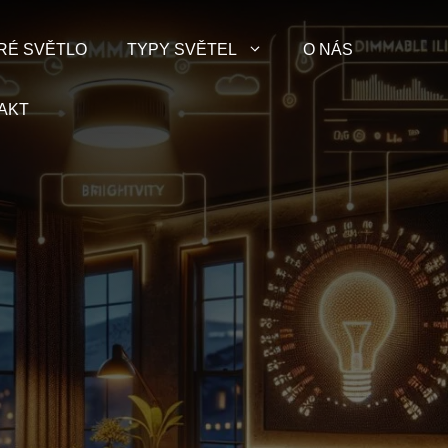
RÉ SVĚTLO
TYPY SVĚTEL
O NÁS
AKT
u