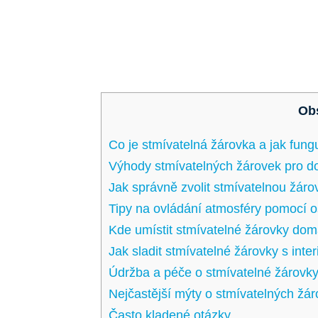
Ob
Co je stmívatelná žárovka a ​jak fung
Výhody stmívatelných žárovek pro 
Jak správně zvolit stmívatelnou⁢ žáro
Tipy na ovládání atmosféry pomocí o
Kde umístit stmívatelné⁣ žárovky‌ do
Jak sladit stmívatelné žárovky s‌ inte
Údržba a péče o stmívatelné‌ žárovk
Nejčastější ​mýty o⁤ stmívatelných žá
Často kladené otázky