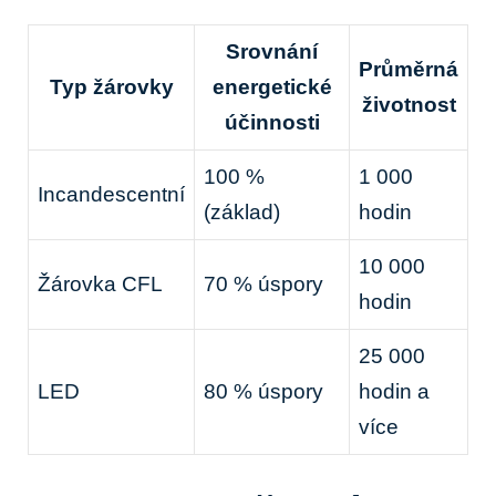
Srovnání
Průměrná
Typ žárovky
energetické
životnost
účinnosti
100 %
1 000
Incandescentní
(základ)
hodin
10 000
Žárovka CFL
70 % úspory
hodin
25 000
LED
80 % úspory
hodin a
více