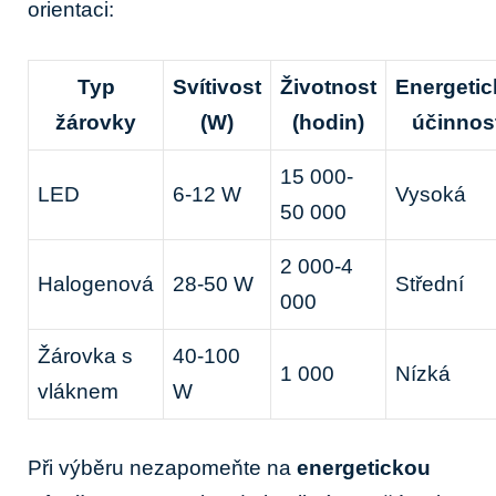
orientaci:
Typ
Svítivost
Životnost
Energetic
žárovky
(W)
(hodin)
účinnos
15 000-
LED
6-12 W
Vysoká
50 000
2 000-4
Halogenová
28-50 W
Střední
000
Žárovka s
40-100
1 000
Nízká
vláknem
W
Při výběru nezapomeňte na
energetickou