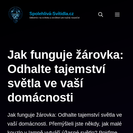
Přeskočit
na
Spolehlivá-Svítidla.cz
MEN
Odborníci na svítidla a osvětlení pro každý rozpočet
obsah
Jak funguje žárovka:
Odhalte tajemství
světla ve vaší
domácnosti
Jak funguje žárovka: Odhalte tajemství světla ve
vaší domácnosti. Přemýšleli jste někdy, jak malé
kouzlo v lampě vytváří úžasné světlo? Pojďme