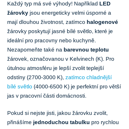
Každý typ má své výhody! Například
LED
žárovky
jsou energeticky velmi úsporné a
mají dlouhou životnost, zatímco
halogenové
žárovky poskytují jasné bílé světlo, které je
ideální pro pracovny nebo kuchyně.
Nezapomeňte také na
barevnou teplotu
žárovek, označovanou v Kelvinech (K). Pro
útulnou atmosféru je lepší zvolit teplejší
odstíny (2700-3000 K),
zatímco chladnější
bílé světlo
(4000-6500 K) je perfektní pro větší
jas v pracovní části domácnosti.
Pokud si nejste jisti, jakou žárovku zvolit,
přinášíme
jednoduchou tabulku
pro rychlou