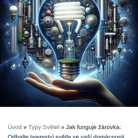
Úvod
»
Typy Světel
»
Jak funguje žárovka:
Odhalte tajemství světla ve vaší domácnosti