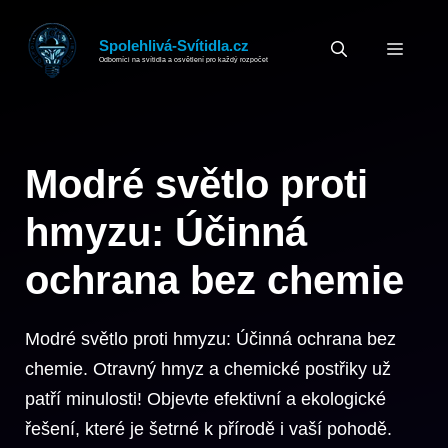
Přeskočit
na
Spolehlivá-Svítidla.cz
MEN
Odborníci na svítidla a osvětlení pro každý rozpočet
obsah
Modré světlo proti
hmyzu: Účinná
ochrana bez chemie
Modré světlo proti hmyzu: Účinná ochrana bez
chemie. Otravný hmyz a chemické postřiky už
patří minulosti! Objevte efektivní a ekologické
řešení, které je šetrné k přírodě i vaší pohodě.