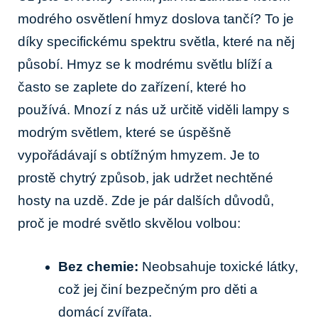
modrého osvětlení hmyz doslova tančí? To je
díky specifickému spektru světla, které na něj
působí. Hmyz se k modrému světlu blíží a
často se zaplete do zařízení, které ho
používá. Mnozí z nás už určitě viděli lampy s
modrým světlem, které se úspěšně
vypořádávají s obtížným hmyzem. Je to
prostě chytrý způsob, jak udržet nechtěné
hosty na uzdě. Zde je pár dalších důvodů,
proč je modré světlo skvělou volbou:
Bez chemie:
Neobsahuje toxické látky,
což jej činí bezpečným pro děti a
domácí zvířata.