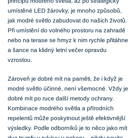
principu modrého světla, až po strategicky
umístěné LED žárovky, je mnoho způsobů,
jak modré světlo zabudovat do našich životů.
Při umístění do volného prostoru na zahradě
nebo na terase se hmyz k nim rychle přitáhne
a šance na klidný letní večer opravdu
vzrostou.
Zároveň je dobré mít na paměti, že i když je
modré světlo účinné, není všemocné. Vždy je
dobré mít po ruce další metody ochrany.
Kombinace modrého světla a přírodních
repelentů může poskytnout ještě efektivnější
výsledky. Podle odborníků je to něco jako mít
dva trumfy v rukávu v pokeru – nikdy nevíte,