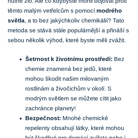
nutné zlo. Ale co kdybyste mohli bojovat proti
těmto malým vetřelcům s pomocí
modrého
světla
, a to bez jakýchkoliv chemikálií? Tato
metoda se stává stále populárnější a přináší s
sebou několik výhod, které byste měli zvážit.
Šetrnost k životnímu prostředí:
Bez
chemie znamená bez jedů, které
mohou škodit našim milovaným
rostlinám a živočichům v okolí. S
modrým světlem se můžete cítit jako
zachránce planety!
Bezpečnost:
Mnohé chemické
repelenty obsahují látky, které mohou
být škodlivé pro domácí zvířata nebo i