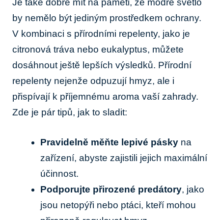
Je také dobré mít na paměti, že modré světlo
by nemělo být jediným prostředkem ochrany.
V kombinaci s přírodními repelenty, jako je
citronová tráva nebo eukalyptus, můžete
dosáhnout ještě lepších výsledků. Přírodní
repelenty nejenže odpuzují hmyz, ale i
přispívají k příjemnému aroma vaší zahrady.
Zde je pár tipů, jak to sladit:
Pravidelně měňte lepivé pásky
na
zařízení, abyste zajistili jejich maximální
účinnost.
Podporujte přirozené predátory
, jako
jsou netopýři nebo ptáci, kteří mohou