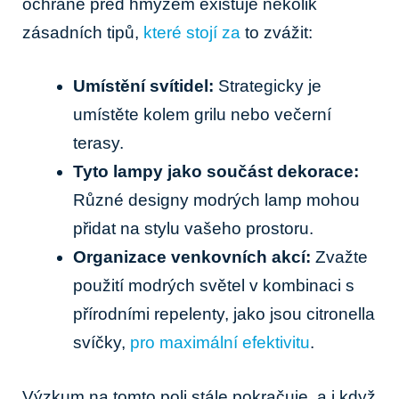
ochraně před hmyzem existuje několik
zásadních tipů,
které stojí za
to zvážit:
Umístění svítidel:
Strategicky je
umístěte kolem grilu nebo večerní
terasy.
Tyto lampy jako součást dekorace:
Různé designy modrých lamp mohou
přidat na stylu vašeho prostoru.
Organizace venkovních akcí:
Zvažte
použití modrých světel v kombinaci s
přírodními repelenty, jako jsou citronella
svíčky,
pro maximální efektivitu
.
Výzkum na tomto poli stále pokračuje, a i když