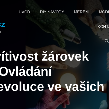
ÚVOD
DIY NÁVODY
MĚŘENÍ
MOD
cz
KONT
t
ítivost žárovek
Ovládání
Revoluce ve vašich