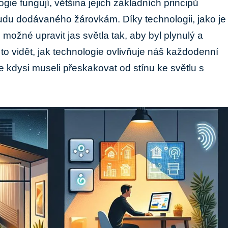
ogie fungují, většina jejich základních principů
udu dodávaného žárovkám. Díky technologii, jako je‍
e ​možné upravit jas světla tak, aby byl plynulý a
 to vidět, jak technologie ovlivňuje náš každodenní
e kdysi museli ‍přeskakovat od ​stínu ke světlu s