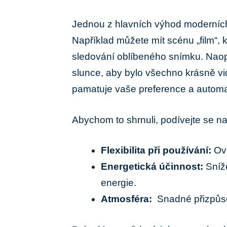
Jednou z hlavních ‌výhod moderníc
⁢Například můžete mít scénu „film“, k
sledování oblíbeného snímku. Naopak 
slunce, aby bylo všechno krásně vid
pamatuje vaše preference a automat
Abychom​ to shrnuli,​ podívejte se na
Flexibilita‌ při používání:
Ovl
Energetická účinnost:
Sníže
energie.
Atmosféra:
⁢ Snadné přizpůso