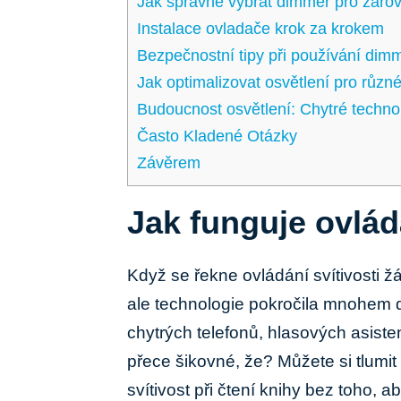
Jak správně vybrat‌ dimmer pro žáro
Instalace‌ ovladače krok za krokem
Bezpečnostní tipy při používání dim
Jak optimalizovat osvětlení pro různé 
Budoucnost osvětlení: Chytré ‍technolo
Často ‍Kladené Otázky
Závěrem
Jak funguje ovlád
Když se řekne ovládání svítivosti ž
ale technologie pokročila mnohem d
chytrých telefonů, hlasových asiste
přece šikovné, že? Můžete si tlumit 
svítivost při čtení knihy bez toho, a