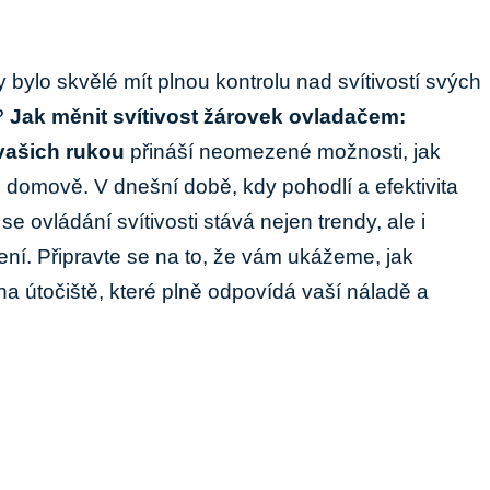
y bylo skvělé mít‌ plnou‍ kontrolu nad svítivostí svých
?‍
Jak měnit svítivost žárovek ovladačem:
 vašich rukou
přináší neomezené⁣ možnosti, jak
omově.​ V dnešní‍ době, kdy⁤ pohodlí a efektivita
 se ovládání svítivosti stává nejen trendy, ale i⁤
. Připravte⁤ se na to, že vám ukážeme, jak
na útočiště, ‌které plně odpovídá vaší náladě ‌a