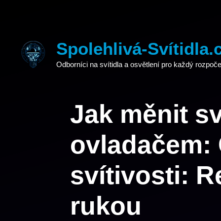
Přeskočit
na
obsah
Spolehlivá-Svítidla.
Odborníci na svítidla a osvětlení pro každý rozpoče
Jak měnit sv
ovladačem: 
svítivosti: 
rukou