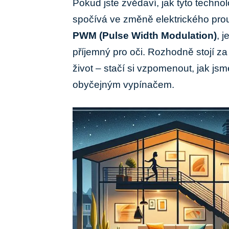
Pokud ‍jste zvědaví, jak tyto technol
spočívá ve změně ‌elektrického pro
PWM (Pulse Width Modulation)
, j
příjemný pro oči. Rozhodně ​stojí za
život – stačí si vzpomenout, jak jsm
obyčejným vypínačem.