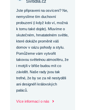
Svítidla.cz
Jste připraveni na osvícení? Ne,
nemyslíme tím duchovní
probuzení (i když kdo ví, možná
k tomu také dojde). Mluvíme o
skutečném, hmatatelném světle,
které dokáže proměnit váš
domov v oázu pohody a stylu.
Pomůžeme vám vytvořit
takovou světelnou atmosféru, že
i motýli v břiše budou mít co
závidět. Naše rady jsou tak
trefné, že by se za ně nestyděli
ani designéři královských
paláců.
Více informací o nás