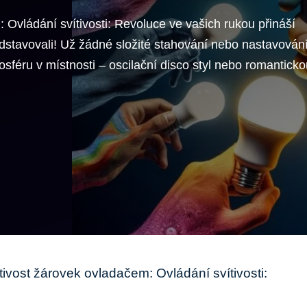
 Ovládání svítivosti: Revoluce ve vašich rukou přináší
dstavovali! Už žádné složité stahování nebo nastavování
sféru v místnosti – oscilační disco styl nebo romanticko
tivost žárovek ovladačem: Ovládání svítivosti: