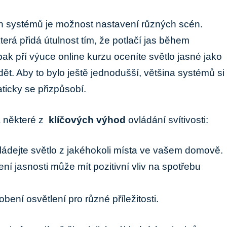
h systémů je možnost nastavení různých scén.
terá přidá útulnost tím, že⁤ potlačí jas ⁢během
⁣pří výuce online‍ kurzu oceníte ‍světlo‌ jasné jako
ět. Aby to bylo ještě jednodušší, většina systémů si
icky⁣ se přizpůsobí.
 některé z ‍
klíčových výhod
ovládání svítivosti:
ádejte světlo z jakéhokoli⁣ místa ⁢ve vašem domově.
ní jasnosti může mít pozitivní vliv na spotřebu
bení osvětlení pro různé příležitosti.