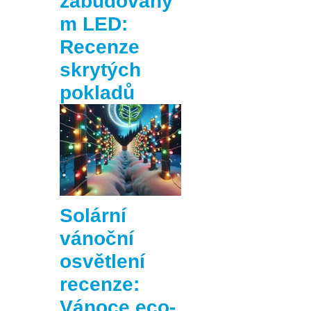
zabudovaný
m LED:
Recenze
skrytých
pokladů
Solární
vánoční
osvětlení
recenze:
Vánoce eco-