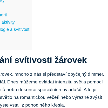
vky
merů
aktivity
gie a ​svítivost
ání svítivosti žárovek
árovek, mnoho z⁢ nás si představí obyčejný dimmer,
ál. ​Dnes můžeme ovládat intenzitu světla pomocí
ntů nebo dokonce speciálních ovladačů. A to je
světlo na⁢ romantickou ‍večeři nebo výrazně⁤ zvýšit
byste vstali z pohodlného křesla.