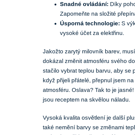
Snadné ovládání:
Díky pohod
Zapomeňte na složité přepína
Úsporná technologie:
S výk
vysoké‍ účet za elektřinu.
Jakožto zarytý milovník barev, ​musím
dokázal změnit atmosféru svého do
stačilo vybrat teplou‌ barvu, ​aby se
když ⁣přijeli přátelé, přepnul‌ jsem n
atmosféru. Oslava? Tak to je ‌jasné
jsou receptem na skvělou náladu.
Vysoká kvalita​ osvětlení je ‌další 
⁣také nemění barvy se změnami teploty