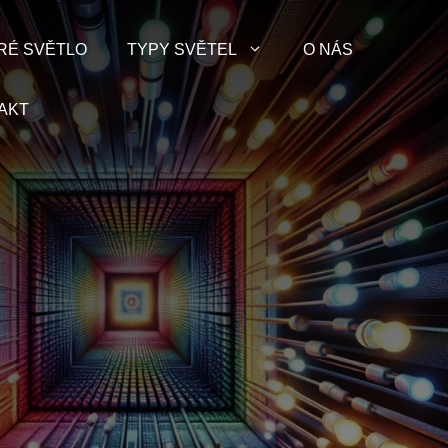
RÉ SVĚTLO
TYPY SVĚTEL
O NÁS
AKT