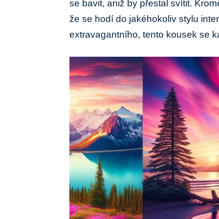
se bavit, aniž by přestal svítit. Kr
že se hodí‍ do jakéhokoliv‍ stylu⁤ in
extravagantního, tento kousek⁤ se 