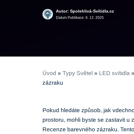
Autor: Spolehlivá-Svítidla.cz
Datum Publikace:
6. 12. 2025
Úvod
»
Typy Světel
»
LED svítidla
zázraku
Pokud hledáte způsob, jak⁣ vdechno
prostoru, mohli byste se ⁣zastavit‍
Recenze barevného⁣ zázraku.​ Tento