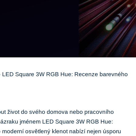
»
LED Square 3W RGB Hue: Recenze barevného
ut ‌život do svého domova nebo pracovního⁣
 u zázraku jménem‍ LED Square​ 3W RGB ⁢Hue:
 moderní osvětlený klenot nabízí nejen úsporu