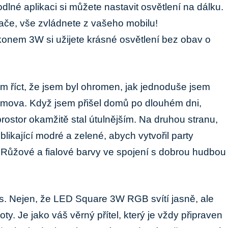
lné aplikaci ⁢si můžete nastavit osvětlení na dálku.
če, vše zvládnete z vašeho​ mobilu!
onem 3W si užijete​ krásné osvětlení bez obav o
 říct, ⁣že ⁣jsem ​byl ohromen, jak jednoduše⁣ jsem
mova. Když jsem přišel domů⁣ po dlouhém dni,
 prostor okamžitě stal ‍útulnějším. Na druhou stranu,
a blikající modré ⁢a zelené, abych vytvořil party
! Růžové a fialové barvy ve spojení s⁢ dobrou hudbou‌
⁣plus. Nejen, že LED Square 3W RGB svítí jasně, ale
. Je​ jako ⁣váš ⁣věrný přítel, který ⁤je vždy připraven