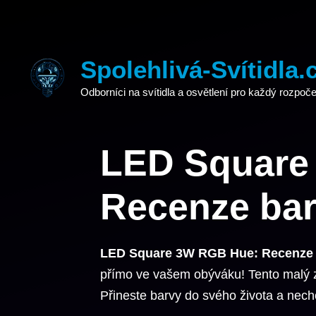
Přeskočit
na
obsah
Spolehlivá-Svítidla.
Odborníci na svítidla a osvětlení pro každý rozpoče
LED Square
Recenze bar
LED Square 3W RGB Hue: Recenze 
přímo ve vašem obýváku! Tento malý z
Přineste barvy do svého života a nechc