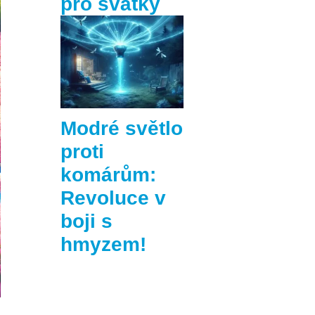
pro svátky
Modré světlo
proti
komárům:
Revoluce v
boji s
hmyzem!