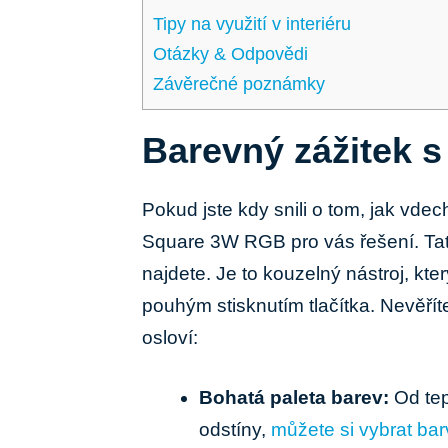
Tipy⁣ na využití v interiéru
Otázky & Odpovědi
Závěrečné poznámky
Barevný zážitek 
Pokud jste kdy snili o tom, jak vdec
Square ⁢3W RGB pro vás řešení. Tato k
najdete. Je to kouzelný nástroj, kter
pouhým stisknutím tlačítka. Nevěříte
osloví:
Bohatá ⁢paleta ⁣barev:
Od tep
odstíny,
můžete si vybrat ba