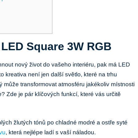
s LED Square 3W​ RGB
hnout nový život do vašeho‌ interiéru, pak má LED‍
reativa není jen další světlo, ⁢které‍ na trhu
ý​ může‍ transformovat atmosféru jakékoliv ‍místnosti
? Zde je pár klíčových funkcí, které vás​ určitě
lých‍ žlutých tónů po​ chladné modré a ostře syté
rvu
, která nejlépe ladí s‍ vaší ⁤náladou.