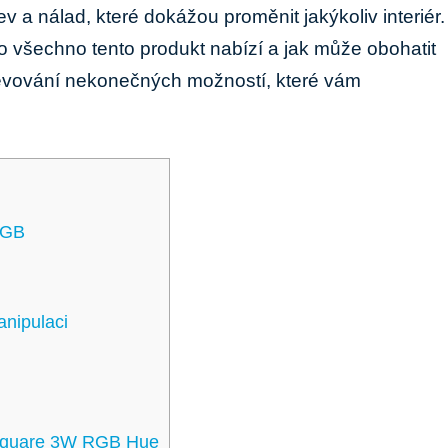
ev​ a‍ nálad, které dokážou proměnit jakýkoliv interiér.
 ⁤všechno tento‍ produkt nabízí a ⁤jak ⁣může obohatit
evování nekonečných možností,‌ které⁢ vám
RGB
anipulaci
 Square 3W RGB Hue