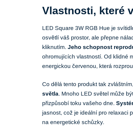
Vlastnosti, ⁢které
LED Square 3W RGB⁢ Hue je ​svítidlo
‌osvětlí ‌váš‍ prostor, ale přepne ná
kliknutím.
Jeho ‍schopnost reprod
ohromujících vlastností. Od klidné m
energickou ⁣červenou, která ⁤rozproud
Co ⁤dělá tento ⁣produkt ⁣tak zvláštním
světla
. Mnoho LED‌ světel může být 
přizpůsobí⁢ toku vašeho dne.
Systé
jasnost, což je ideální pro relaxac
na energetické schůzky.