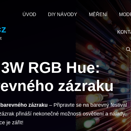
ÚVOD
DIY NÁVODY
MĚŘENÍ
MOD
cz
KONT
t
 3W RGB Hue:
evného zázraku
barevného zázraku
– Připravte se na barevný festival
ázrak přináší nekonečné možnosti osvětlení a nálady.
e je zářit!