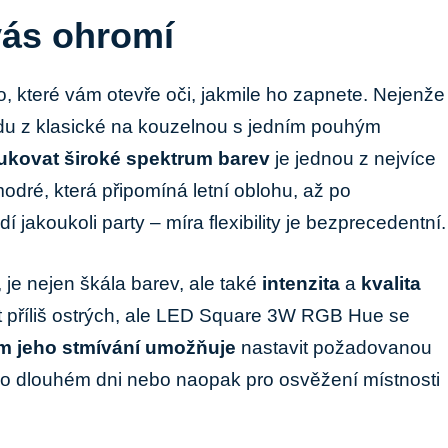
 vás ohromí
, které vám otevře oči, jakmile ho ⁢zapnete. Nejenže
ladu z klasické na‍ kouzelnou ⁢s⁤ jedním pouhým⁤
ukovat široké spektrum​ barev
je jednou z nejvíce
odré, která připomíná​ letní oblohu, až po
í jakoukoli party –​ míra flexibility je bezprecedentní.
,‍ je nejen škála barev, ale také
intenzita
​a
kvalita
příliš ostrých, ale‌ LED⁤ Square 3W RGB Hue⁤ se​
m jeho⁣ stmívání umožňuje
nastavit požadovanou
i po dlouhém dni nebo naopak pro osvěžení místnosti