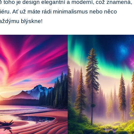
omě toho je design elegantní a ⁢moderní, což znamená,
teriéru. Ať už máte‌ rádi minimalismus nebo něco
každýmu blýskne!